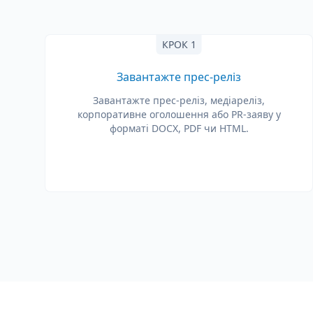
КРОК 1
Завантажте прес-реліз
Завантажте прес-реліз, медіареліз,
корпоративне оголошення або PR-заяву у
форматі DOCX, PDF чи HTML.