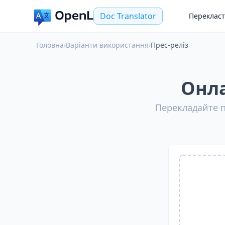
Doc Translator
Переклас
Головна
›
Варіанти використання
›
Прес-реліз
Онла
Перекладайте п