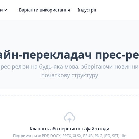
ти
Варіанти використання
Індустрії
йн-перекладач прес-ре
рес-релізи на будь-яка мова, зберігаючи новинний
початкову структуру
Клацніть або перетягніть файл сюди
Підтримується:
PDF, DOCX, PPTX, XLSX, EPUB, PNG, JPG, SRT,
Ще