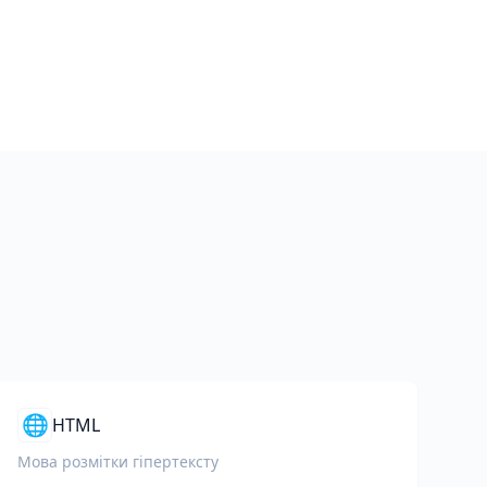
🌐
HTML
Мова розмітки гіпертексту