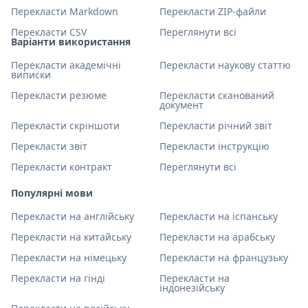
Перекласти Markdown
Перекласти ZIP-файли
Перекласти CSV
Переглянути всі
Варіанти використання
Перекласти академічні
Перекласти наукову статтю
виписки
Перекласти резюме
Перекласти сканований
документ
Перекласти скріншоти
Перекласти річний звіт
Перекласти звіт
Перекласти інструкцію
Перекласти контракт
Переглянути всі
Популярні мови
Перекласти на англійську
Перекласти на іспанську
Перекласти на китайську
Перекласти на арабську
Перекласти на німецьку
Перекласти на французьку
Перекласти на гінді
Перекласти на
індонезійську