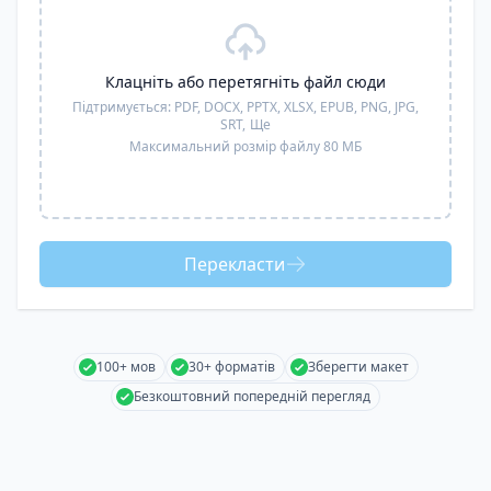
Клацніть або перетягніть файл сюди
Підтримується:
PDF, DOCX, PPTX, XLSX, EPUB, PNG, JPG,
SRT,
Ще
Максимальний розмір файлу 80 МБ
Перекласти
100+ мов
30+ форматів
Зберегти макет
Безкоштовний попередній перегляд