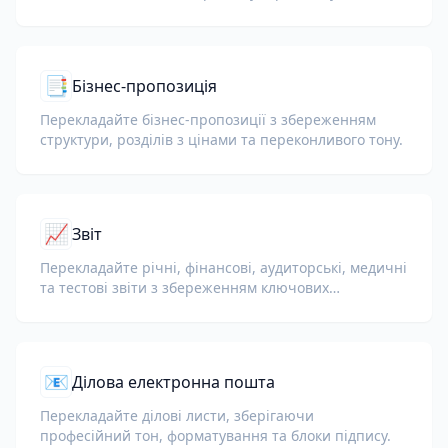
визначені терміни та блоки підписів.
📑
Бізнес-пропозиція
Перекладайте бізнес-пропозиції з збереженням
структури, розділів з цінами та переконливого тону.
📈
Звіт
Перекладайте річні, фінансові, аудиторські, медичні
та тестові звіти з збереженням ключових
показників, термінології відповідності, нотаток
рецензентів і доказових додатків.
📧
Ділова електронна пошта
Перекладайте ділові листи, зберігаючи
професійний тон, форматування та блоки підпису.