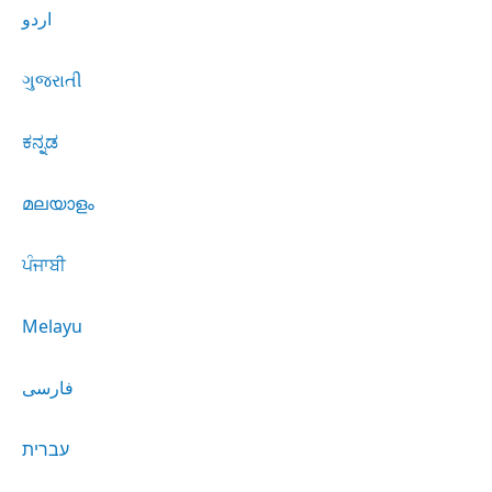
اردو
ગુજરાતી
ಕನ್ನಡ
മലയാളം
ਪੰਜਾਬੀ
Melayu
فارسی
עברית