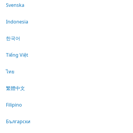
Svenska
Indonesia
한국어
Tiếng Việt
ไทย
繁體中文
Filipino
Български