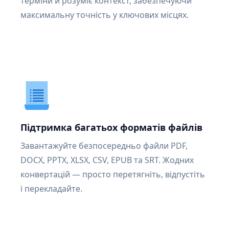
терміни й розуміє контекст, забезпечуючи
максимальну точність у ключових місцях.
Підтримка багатьох форматів файлів
Завантажуйте безпосередньо файли PDF,
DOCX, PPTX, XLSX, CSV, EPUB та SRT. Жодних
конвертацій — просто перетягніть, відпустіть
і перекладайте.