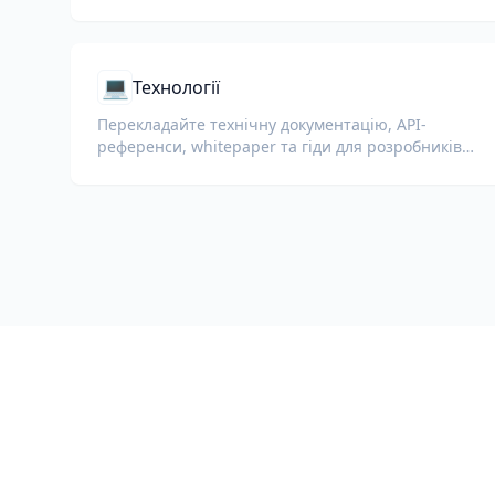
💻
Технології
Перекладайте технічну документацію, API-
референси, whitepaper та гіди для розробників,
зберігаючи фрагменти коду, форматування та
технічну термінологію.