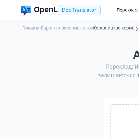
Doc Translator
Переклас
Головна
›
Варіанти використання
›
Керівництво користу
Перекладайт
залишаються т