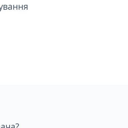
ування
вача?