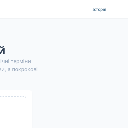
Історія
й
ічні терміни
и, а покрокові