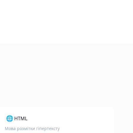
🌐
HTML
Мова розмітки гіпертексту