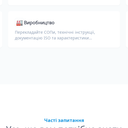
🏭
Виробництво
Перекладайте СОПи, технічні інструкції,
документацію ISO та характеристики
обладнання для глобальних заводів і ланцюгів
постачання.
Часті запитання