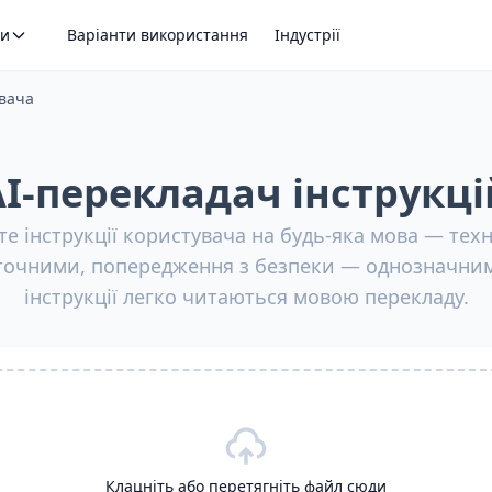
ти
Варіанти використання
Індустрії
вача
AI-перекладач інструкці
е інструкції користувача на будь-яка мова — техн
очними, попередження з безпеки — однозначним
інструкції легко читаються мовою перекладу.
Клацніть або перетягніть файл сюди