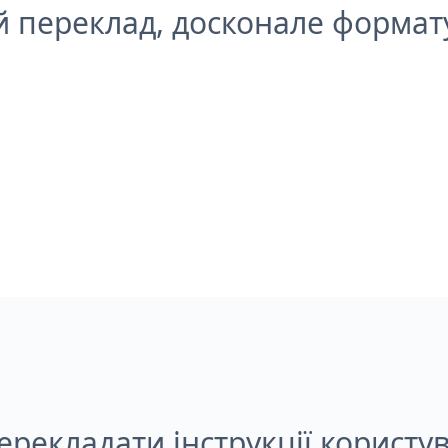
й переклад, досконале формат
ерекладати інструкції користу