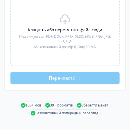
Клацніть або перетягніть файл сюди
Підтримується:
PDF, DOCX, PPTX, XLSX, EPUB, PNG, JPG,
SRT,
Ще
Максимальний розмір файлу 80 МБ
Перекласти
100+ мов
30+ форматів
Зберегти макет
Безкоштовний попередній перегляд