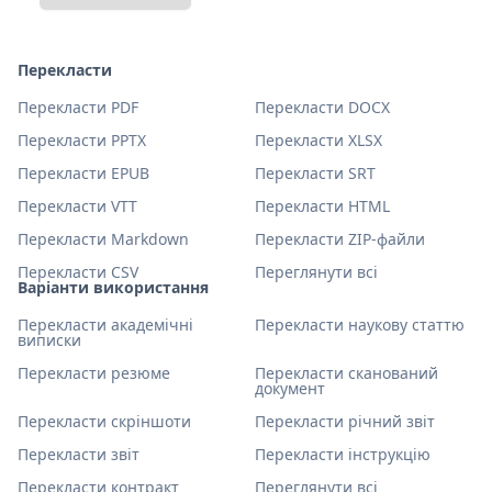
Перекласти
Перекласти PDF
Перекласти DOCX
Перекласти PPTX
Перекласти XLSX
Перекласти EPUB
Перекласти SRT
Перекласти VTT
Перекласти HTML
Перекласти Markdown
Перекласти ZIP-файли
Перекласти CSV
Переглянути всі
Варіанти використання
Перекласти академічні
Перекласти наукову статтю
виписки
Перекласти резюме
Перекласти сканований
документ
Перекласти скріншоти
Перекласти річний звіт
Перекласти звіт
Перекласти інструкцію
Перекласти контракт
Переглянути всі