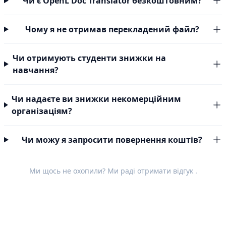
Чи є OpenL Doc Translator безкоштовним?
Чому я не отримав перекладений файл?
Чи отримують студенти знижки на
навчання?
Чи надаєте ви знижки некомерційним
організаціям?
Чи можу я запросити повернення коштів?
Ми щось не охопили? Ми раді отримати
відгук
.