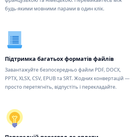
французькою та німецькою. Перемикайтесь між
будь-якими мовними парами в один клік.
Підтримка багатьох форматів файлів
Завантажуйте безпосередньо файли PDF, DOCX,
PPTX, XLSX, CSV, EPUB та SRT. Жодних конвертацій —
просто перетягніть, відпустіть і перекладайте.