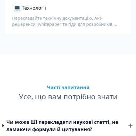
💻
Технології
Перекладайте технічну документацію, API-
референси, whitepaper та гіди для розробників,
зберігаючи фрагменти коду, форматування та
технічну термінологію.
Часті запитання
Усе, що вам потрібно знати
Чи може ШІ перекладати наукові статті, не
ламаючи формули й цитування?