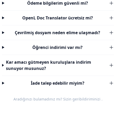
Ödeme bilgilerim güvenli mi?
OpenL Doc Translator ücretsiz mi?
Çevrilmiş dosyam neden elime ulaşmadı?
Öğrenci indirimi var mı?
Kar amacı gütmeyen kuruluşlara indirim
sunuyor musunuz?
İade talep edebilir miyim?
Aradığınızı bulamadınız mı? Sizin
geribildiriminizi
.