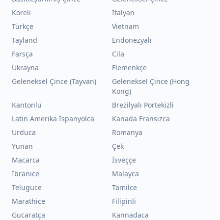
Koreli
İtalyan
Türkçe
Vietnam
Tayland
Endonezyalı
Farsça
Cila
Ukrayna
Flemenkçe
Geleneksel Çince (Tayvan)
Geleneksel Çince (Hong
Kong)
Kantonlu
Brezilyalı Portekizli
Latin Amerika İspanyolca
Kanada Fransızca
Urduca
Romanya
Yunan
Çek
Macarca
İsveççe
İbranice
Malayca
Teluguce
Tamilce
Marathice
Filipinli
Gucaratça
Kannadaca