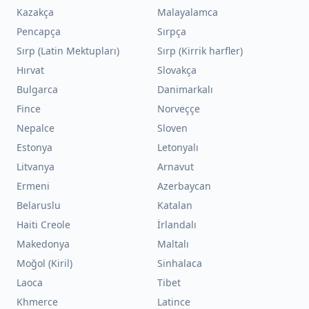
Kazakça
Malayalamca
Pencapça
Sırpça
Sırp (Latin Mektupları)
Sırp (Kirrik harfler)
Hırvat
Slovakça
Bulgarca
Danimarkalı
Fince
Norveççe
Nepalce
Sloven
Estonya
Letonyalı
Litvanya
Arnavut
Ermeni
Azerbaycan
Belaruslu
Katalan
Haiti Creole
İrlandalı
Makedonya
Maltalı
Moğol (Kiril)
Sinhalaca
Laoca
Tibet
Khmerce
Latince