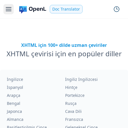
Doc Translator
XHTML için 100+ dilde uzman çeviriler
XHTML çevirisi için en popüler diller
İngilizce
İngiliz İngilizcesi
İspanyol
Hintçe
Arapça
Portekizce
Bengal
Rusça
Japonca
Cava Dili
Almanca
Fransızca
Basitleştirilmiş Çince
Geleneksel Çince