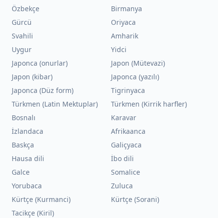
Özbekçe
Birmanya
Gürcü
Oriyaca
Svahili
Amharik
Uygur
Yidci
Japonca (onurlar)
Japon (Mütevazi)
Japon (kibar)
Japonca (yazılı)
Japonca (Düz form)
Tigrinyaca
Türkmen (Latin Mektuplar)
Türkmen (Kirrik harfler)
Bosnalı
Karavar
İzlandaca
Afrikaanca
Baskça
Galiçyaca
Hausa dili
İbo dili
Galce
Somalice
Yorubaca
Zuluca
Kürtçe (Kurmanci)
Kürtçe (Sorani)
Tacikçe (Kiril)