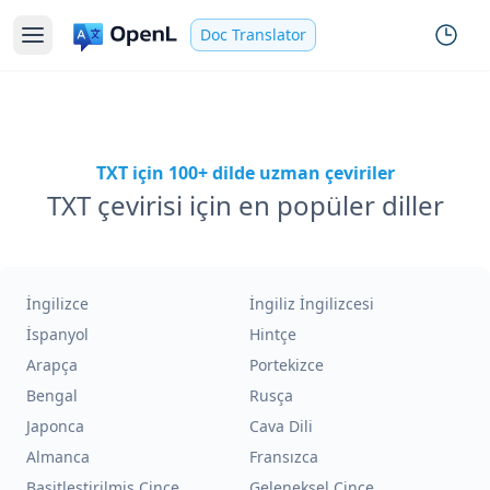
Doc Translator
TXT için 100+ dilde uzman çeviriler
TXT çevirisi için en popüler diller
İngilizce
İngiliz İngilizcesi
İspanyol
Hintçe
Arapça
Portekizce
Bengal
Rusça
Japonca
Cava Dili
Almanca
Fransızca
Basitleştirilmiş Çince
Geleneksel Çince