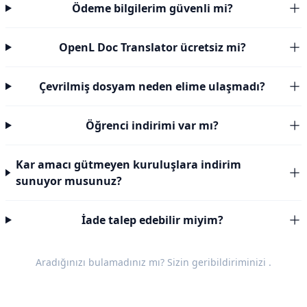
Ödeme bilgilerim güvenli mi?
OpenL Doc Translator ücretsiz mi?
Çevrilmiş dosyam neden elime ulaşmadı?
Öğrenci indirimi var mı?
Kar amacı gütmeyen kuruluşlara indirim
sunuyor musunuz?
İade talep edebilir miyim?
Aradığınızı bulamadınız mı? Sizin
geribildiriminizi
.