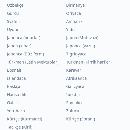
Özbekçe
Birmanya
Gürcü
Oriyaca
Svahili
Amharik
Uygur
Yidci
Japonca (onurlar)
Japon (Mütevazi)
Japon (kibar)
Japonca (yazılı)
Japonca (Düz form)
Tigrinyaca
Türkmen (Latin Mektuplar)
Türkmen (Kirrik harfler)
Bosnalı
Karavar
İzlandaca
Afrikaanca
Baskça
Galiçyaca
Hausa dili
İbo dili
Galce
Somalice
Yorubaca
Zuluca
Kürtçe (Kurmanci)
Kürtçe (Sorani)
Tacikçe (Kiril)