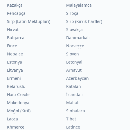
Kazakça
Malayalamca
Pencapça
Sırpça
Sırp (Latin Mektupları)
Sırp (Kirrik harfler)
Hırvat
Slovakça
Bulgarca
Danimarkalı
Fince
Norveççe
Nepalce
Sloven
Estonya
Letonyalı
Litvanya
Arnavut
Ermeni
Azerbaycan
Belaruslu
Katalan
Haiti Creole
İrlandalı
Makedonya
Maltalı
Moğol (Kiril)
Sinhalaca
Laoca
Tibet
Khmerce
Latince