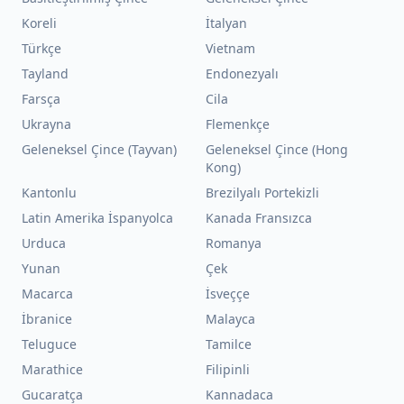
Koreli
İtalyan
Türkçe
Vietnam
Tayland
Endonezyalı
Farsça
Cila
Ukrayna
Flemenkçe
Geleneksel Çince (Tayvan)
Geleneksel Çince (Hong
Kong)
Kantonlu
Brezilyalı Portekizli
Latin Amerika İspanyolca
Kanada Fransızca
Urduca
Romanya
Yunan
Çek
Macarca
İsveççe
İbranice
Malayca
Teluguce
Tamilce
Marathice
Filipinli
Gucaratça
Kannadaca