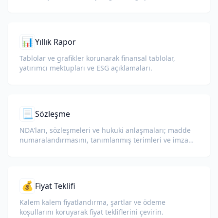
kanıt niteliğindeki ekleri koruyarak çevirin.
📊
Yıllık Rapor
Tablolar ve grafikler korunarak finansal tablolar,
yatırımcı mektupları ve ESG açıklamaları.
📃
Sözleşme
NDA'ları, sözleşmeleri ve hukuki anlaşmaları; madde
numaralandırmasını, tanımlanmış terimleri ve imza
bloklarını koruyan yapay zeka ile çevirin.
💰
Fiyat Teklifi
Kalem kalem fiyatlandırma, şartlar ve ödeme
koşullarını koruyarak fiyat tekliflerini çevirin.