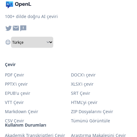
100+ dilde doğru AI çeviri
Çevir
PDF Çevir
DOCX'ı çevir
PPTX'i çevir
XLSX'i çevir
EPUB'u çevir
SRT Çevir
VTT Çevir
HTML'yi çevir
Markdown Çevir
ZIP Dosyalarını Çevir
CSV Çevir
Tümünü Görüntüle
Kullanım Durumları
Akademik Transkriptleri Çevir
Araştırma Makalesini Çevir