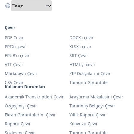
Çevir
PDF Çevir
DOCX'ı çevir
PPTX'i çevir
XLSX'i çevir
EPUB'u çevir
SRT Çevir
VTT Çevir
HTML'yi çevir
Markdown Çevir
ZIP Dosyalarını Çevir
CSV Çevir
Tümünü Görüntüle
Kullanım Durumları
Akademik Transkriptleri Çevir
Araştırma Makalesini Çevir
Özgeçmişi Çevir
Taranmış Belgeyi Çevir
Ekran Görüntülerini Çevir
Yıllık Raporu Çevir
Raporu Çevir
Kılavuzu Çevir
Sözleşme Çevir
Tümünü Görüntüle