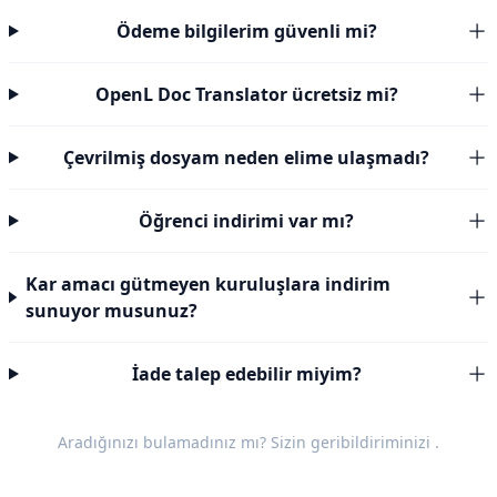
Ödeme bilgilerim güvenli mi?
OpenL Doc Translator ücretsiz mi?
Çevrilmiş dosyam neden elime ulaşmadı?
Öğrenci indirimi var mı?
Kar amacı gütmeyen kuruluşlara indirim
sunuyor musunuz?
İade talep edebilir miyim?
Aradığınızı bulamadınız mı? Sizin
geribildiriminizi
.