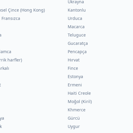
Ukrayna
ksel Çince (Hong Kong)
Kantonlu
 Fransızca
Urduca
Macarca
a
Teluguce
Gucaratça
lamca
Pencapça
rrik harfler)
Hırvat
rkalı
Fince
Estonya
t
Ermeni
n
Haiti Creole
Moğol (Kiril)
Khmerce
ya
Gürcü
k
Uygur