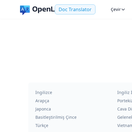
Doc Translator
Çevir
İngilizce
İngiliz 
Arapça
Porteki
Japonca
Cava Di
Basitleştirilmiş Çince
Gelenek
Türkçe
Vietna