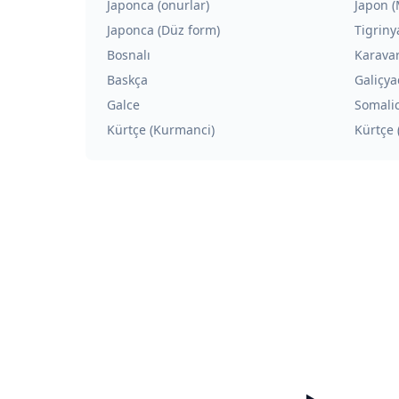
Japonca (onurlar)
Japon (
Japonca (Düz form)
Tigriny
Bosnalı
Karava
Baskça
Galiçya
Galce
Somali
Kürtçe (Kurmanci)
Kürtçe 