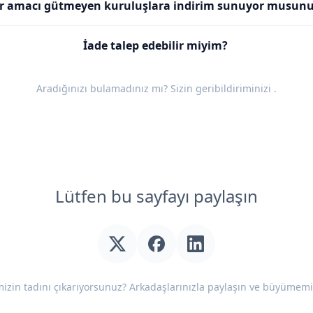
r amacı gütmeyen kuruluşlara indirim sunuyor musun
İade talep edebilir miyim?
Aradığınızı bulamadınız mı? Sizin
geribildiriminizi
.
Lütfen bu sayfayı paylaşın
izin tadını çıkarıyorsunuz? Arkadaşlarınızla paylaşın ve büyümemi