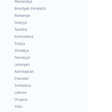
Flemenkçe
Brezilyalı Portekizli
Romanya
İsveççe
Tamilce
Kannadaca
Sırpça
Slovakça
Norveççe
Letonyalı
Azerbaycan
İrlandalı
Sinhalaca
Latince
Oriyaca
Yidci