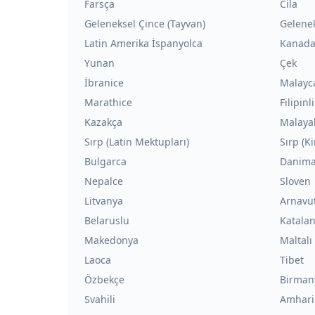
Farsça
Cila
Geleneksel Çince (Tayvan)
Gelene
Latin Amerika İspanyolca
Kanada
Yunan
Çek
İbranice
Malayc
Marathice
Filipinli
Kazakça
Malaya
Sırp (Latin Mektupları)
Sırp (Ki
Bulgarca
Danima
Nepalce
Sloven
Litvanya
Arnavu
Belaruslu
Katala
Makedonya
Maltalı
Laoca
Tibet
Özbekçe
Birman
Svahili
Amhari