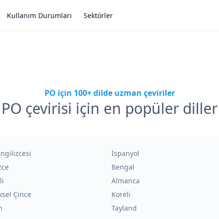
Kullanım Durumları
Sektörler
PO için 100+ dilde uzman çeviriler
PO çevirisi için en popüler diller
İngilizcesi
İspanyol
zce
Bengal
li
Almanca
sel Çince
Koreli
m
Tayland