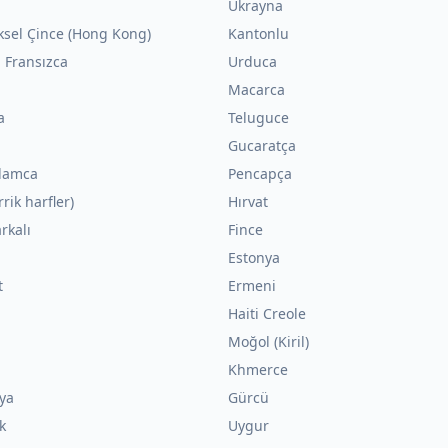
Ukrayna
ksel Çince (Hong Kong)
Kantonlu
 Fransızca
Urduca
Macarca
a
Teluguce
Gucaratça
lamca
Pencapça
rrik harfler)
Hırvat
rkalı
Fince
Estonya
t
Ermeni
n
Haiti Creole
Moğol (Kiril)
Khmerce
ya
Gürcü
k
Uygur