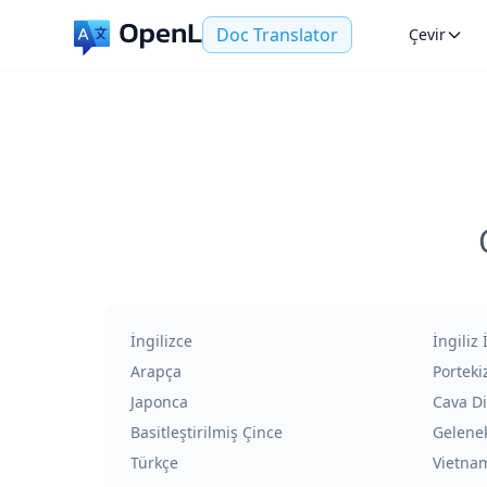
Doc Translator
Çevir
İngilizce
İngiliz 
Arapça
Porteki
Japonca
Cava Di
Basitleştirilmiş Çince
Gelenek
Türkçe
Vietna