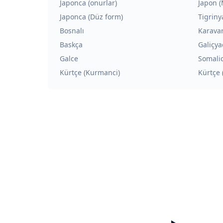
Japonca (onurlar)
Japon (
Japonca (Düz form)
Tigriny
Bosnalı
Karava
Baskça
Galiçya
Galce
Somali
Kürtçe (Kurmanci)
Kürtçe 