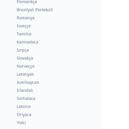
Flemenkçe
Brezilyalı Portekizli
Romanya
İsveççe
Tamilce
Kannadaca
Sırpça
Slovakça
Norveççe
Letonyalı
Azerbaycan
İrlandalı
Sinhalaca
Latince
Oriyaca
Yidci