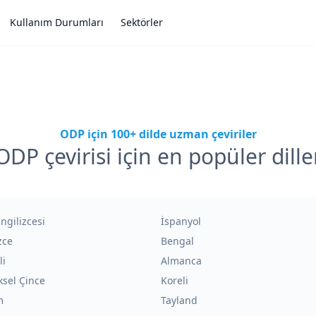
Kullanım Durumları
Sektörler
ODP için 100+ dilde uzman çeviriler
ODP çevirisi için en popüler dille
İngilizcesi
İspanyol
zce
Bengal
li
Almanca
sel Çince
Koreli
m
Tayland