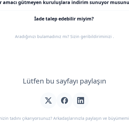
r amacı gütmeyen kuruluşlara indirim sunuyor musun
İade talep edebilir miyim?
Aradığınızı bulamadınız mı? Sizin
geribildiriminizi
.
Lütfen bu sayfayı paylaşın
izin tadını çıkarıyorsunuz? Arkadaşlarınızla paylaşın ve büyümemi