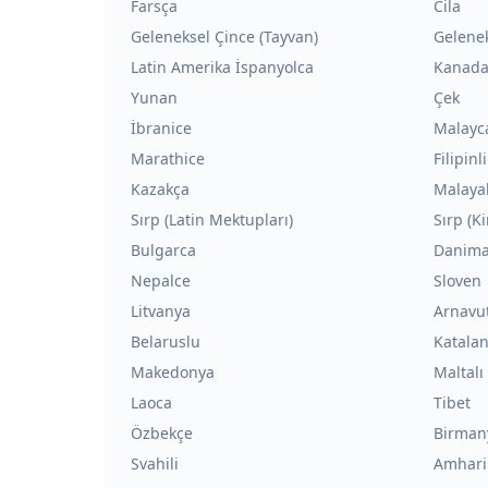
Farsça
Cila
Geleneksel Çince (Tayvan)
Gelene
Latin Amerika İspanyolca
Kanada
Yunan
Çek
İbranice
Malayc
Marathice
Filipinli
Kazakça
Malaya
Sırp (Latin Mektupları)
Sırp (Ki
Bulgarca
Danima
Nepalce
Sloven
Litvanya
Arnavu
Belaruslu
Katala
Makedonya
Maltalı
Laoca
Tibet
Özbekçe
Birman
Svahili
Amhari