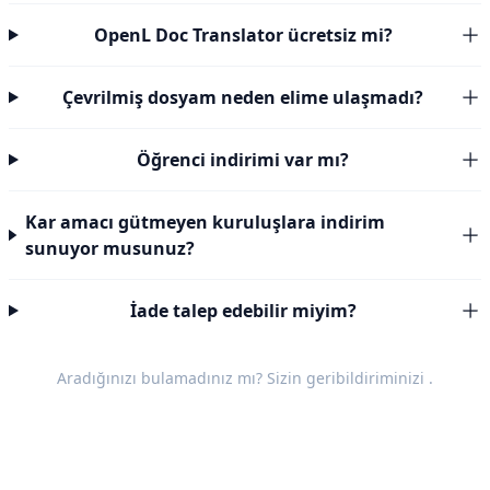
OpenL Doc Translator ücretsiz mi?
Çevrilmiş dosyam neden elime ulaşmadı?
Öğrenci indirimi var mı?
Kar amacı gütmeyen kuruluşlara indirim
sunuyor musunuz?
İade talep edebilir miyim?
Aradığınızı bulamadınız mı? Sizin
geribildiriminizi
.