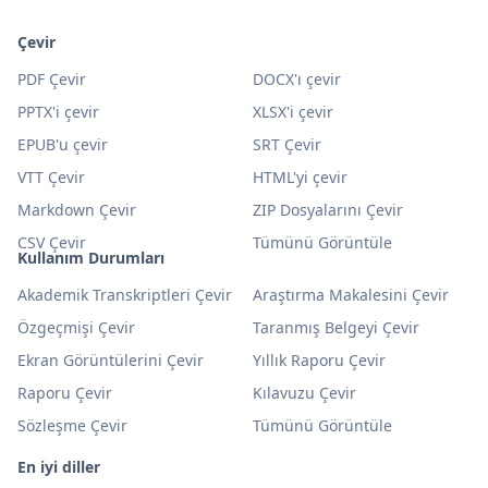
Çevir
PDF Çevir
DOCX'ı çevir
PPTX'i çevir
XLSX'i çevir
EPUB'u çevir
SRT Çevir
VTT Çevir
HTML'yi çevir
Markdown Çevir
ZIP Dosyalarını Çevir
CSV Çevir
Tümünü Görüntüle
Kullanım Durumları
Akademik Transkriptleri Çevir
Araştırma Makalesini Çevir
Özgeçmişi Çevir
Taranmış Belgeyi Çevir
Ekran Görüntülerini Çevir
Yıllık Raporu Çevir
Raporu Çevir
Kılavuzu Çevir
Sözleşme Çevir
Tümünü Görüntüle
En iyi diller