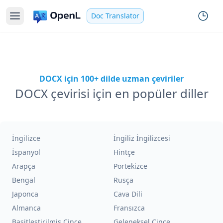
Doc Translator
DOCX için 100+ dilde uzman çeviriler
DOCX çevirisi için en popüler diller
İngilizce
İngiliz İngilizcesi
İspanyol
Hintçe
Arapça
Portekizce
Bengal
Rusça
Japonca
Cava Dili
Almanca
Fransızca
Basitleştirilmiş Çince
Geleneksel Çince