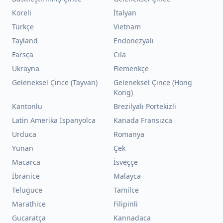
Koreli
İtalyan
Türkçe
Vietnam
Tayland
Endonezyalı
Farsça
Cila
Ukrayna
Flemenkçe
Geleneksel Çince (Tayvan)
Geleneksel Çince (Hong
Kong)
Kantonlu
Brezilyalı Portekizli
Latin Amerika İspanyolca
Kanada Fransızca
Urduca
Romanya
Yunan
Çek
Macarca
İsveççe
İbranice
Malayca
Teluguce
Tamilce
Marathice
Filipinli
Gucaratça
Kannadaca