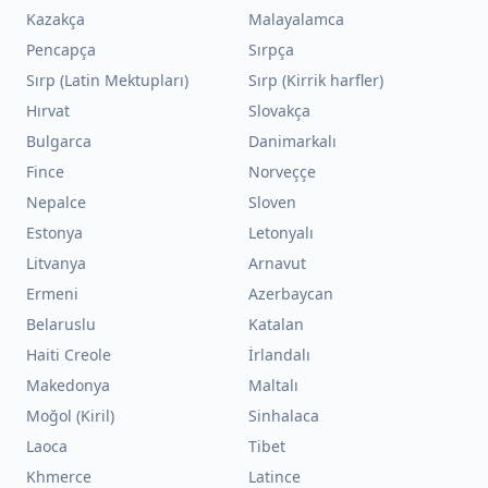
Kazakça
Malayalamca
Pencapça
Sırpça
Sırp (Latin Mektupları)
Sırp (Kirrik harfler)
Hırvat
Slovakça
Bulgarca
Danimarkalı
Fince
Norveççe
Nepalce
Sloven
Estonya
Letonyalı
Litvanya
Arnavut
Ermeni
Azerbaycan
Belaruslu
Katalan
Haiti Creole
İrlandalı
Makedonya
Maltalı
Moğol (Kiril)
Sinhalaca
Laoca
Tibet
Khmerce
Latince