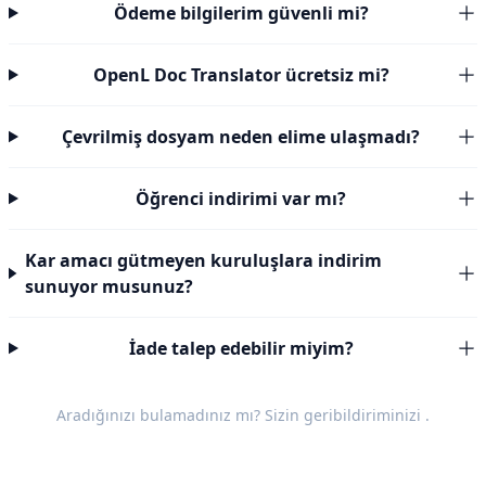
Ödeme bilgilerim güvenli mi?
OpenL Doc Translator ücretsiz mi?
Çevrilmiş dosyam neden elime ulaşmadı?
Öğrenci indirimi var mı?
Kar amacı gütmeyen kuruluşlara indirim
sunuyor musunuz?
İade talep edebilir miyim?
Aradığınızı bulamadınız mı? Sizin
geribildiriminizi
.