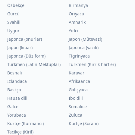
Özbekçe
Birmanya
Gürcü
Oriyaca
Svahili
Amharik
Uygur
Yidci
Japonca (onurlar)
Japon (Mütevazi)
Japon (kibar)
Japonca (yazılı)
Japonca (Düz form)
Tigrinyaca
Türkmen (Latin Mektuplar)
Türkmen (Kirrik harfler)
Bosnalı
Karavar
İzlandaca
Afrikaanca
Baskça
Galiçyaca
Hausa dili
İbo dili
Galce
Somalice
Yorubaca
Zuluca
Kürtçe (Kurmanci)
Kürtçe (Sorani)
Tacikçe (Kiril)