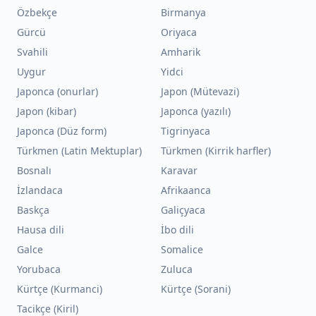
Özbekçe
Birmanya
Gürcü
Oriyaca
Svahili
Amharik
Uygur
Yidci
Japonca (onurlar)
Japon (Mütevazi)
Japon (kibar)
Japonca (yazılı)
Japonca (Düz form)
Tigrinyaca
Türkmen (Latin Mektuplar)
Türkmen (Kirrik harfler)
Bosnalı
Karavar
İzlandaca
Afrikaanca
Baskça
Galiçyaca
Hausa dili
İbo dili
Galce
Somalice
Yorubaca
Zuluca
Kürtçe (Kurmanci)
Kürtçe (Sorani)
Tacikçe (Kiril)