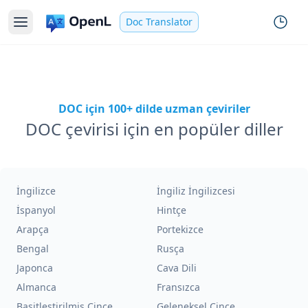
Doc Translator
DOC için 100+ dilde uzman çeviriler
DOC çevirisi için en popüler diller
İngilizce
İngiliz İngilizcesi
İspanyol
Hintçe
Arapça
Portekizce
Bengal
Rusça
Japonca
Cava Dili
Almanca
Fransızca
Basitleştirilmiş Çince
Geleneksel Çince