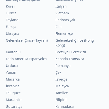
Koreli
İtalyan
Türkçe
Vietnam
Tayland
Endonezyalı
Farsça
Cila
Ukrayna
Flemenkçe
Geleneksel Çince (Tayvan)
Geleneksel Çince (Hong
Kong)
Kantonlu
Brezilyalı Portekizli
Latin Amerika İspanyolca
Kanada Fransızca
Urduca
Romanya
Yunan
Çek
Macarca
İsveççe
İbranice
Malayca
Teluguce
Tamilce
Marathice
Filipinli
Gucaratça
Kannadaca