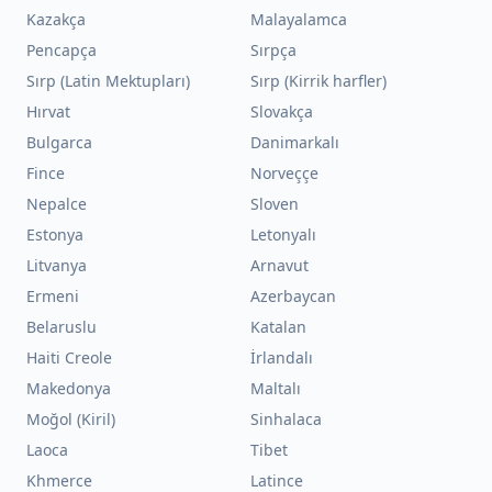
Kazakça
Malayalamca
Pencapça
Sırpça
Sırp (Latin Mektupları)
Sırp (Kirrik harfler)
Hırvat
Slovakça
Bulgarca
Danimarkalı
Fince
Norveççe
Nepalce
Sloven
Estonya
Letonyalı
Litvanya
Arnavut
Ermeni
Azerbaycan
Belaruslu
Katalan
Haiti Creole
İrlandalı
Makedonya
Maltalı
Moğol (Kiril)
Sinhalaca
Laoca
Tibet
Khmerce
Latince