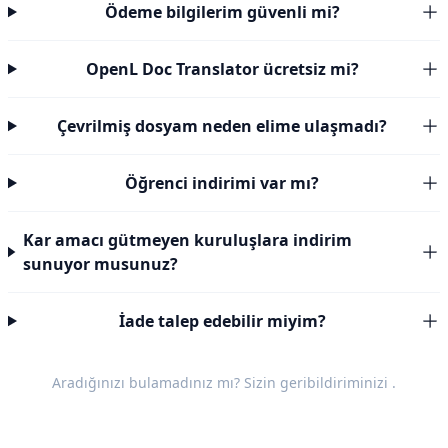
Ödeme bilgilerim güvenli mi?
OpenL Doc Translator ücretsiz mi?
Çevrilmiş dosyam neden elime ulaşmadı?
Öğrenci indirimi var mı?
Kar amacı gütmeyen kuruluşlara indirim
sunuyor musunuz?
İade talep edebilir miyim?
Aradığınızı bulamadınız mı? Sizin
geribildiriminizi
.