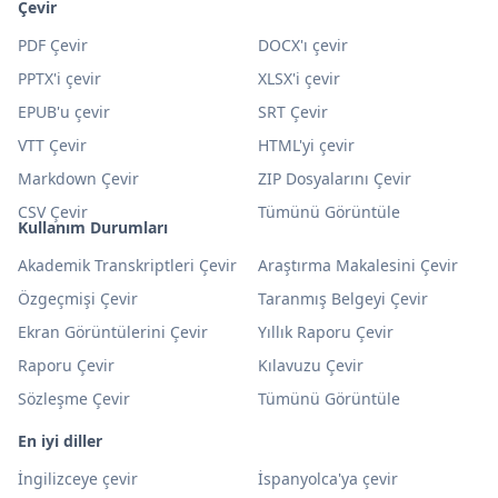
Çevir
PDF Çevir
DOCX'ı çevir
PPTX'i çevir
XLSX'i çevir
EPUB'u çevir
SRT Çevir
VTT Çevir
HTML'yi çevir
Markdown Çevir
ZIP Dosyalarını Çevir
CSV Çevir
Tümünü Görüntüle
Kullanım Durumları
Akademik Transkriptleri Çevir
Araştırma Makalesini Çevir
Özgeçmişi Çevir
Taranmış Belgeyi Çevir
Ekran Görüntülerini Çevir
Yıllık Raporu Çevir
Raporu Çevir
Kılavuzu Çevir
Sözleşme Çevir
Tümünü Görüntüle
En iyi diller
İngilizceye çevir
İspanyolca'ya çevir