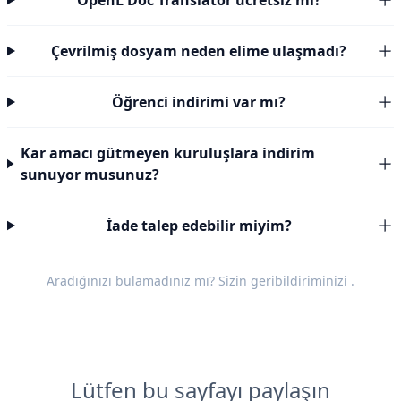
OpenL Doc Translator ücretsiz mi?
Çevrilmiş dosyam neden elime ulaşmadı?
Öğrenci indirimi var mı?
Kar amacı gütmeyen kuruluşlara indirim
sunuyor musunuz?
İade talep edebilir miyim?
Aradığınızı bulamadınız mı? Sizin
geribildiriminizi
.
Lütfen bu sayfayı paylaşın