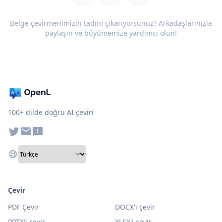
Belge çevirmenimizin tadını çıkarıyorsunuz? Arkadaşlarınızla
paylaşın ve büyümemize yardımcı olun!
100+ dilde doğru AI çeviri
Çevir
PDF Çevir
DOCX'ı çevir
PPTX'i çevir
XLSX'i çevir