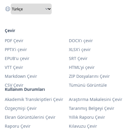
Çevir
PDF Çevir
DOCX'ı çevir
PPTX'i çevir
XLSX'i çevir
EPUB'u çevir
SRT Çevir
VTT Çevir
HTML'yi çevir
Markdown Çevir
ZIP Dosyalarını Çevir
CSV Çevir
Tümünü Görüntüle
Kullanım Durumları
Akademik Transkriptleri Çevir
Araştırma Makalesini Çevir
Özgeçmişi Çevir
Taranmış Belgeyi Çevir
Ekran Görüntülerini Çevir
Yıllık Raporu Çevir
Raporu Çevir
Kılavuzu Çevir