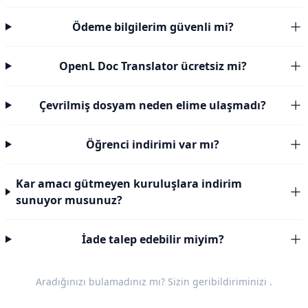
Ödeme bilgilerim güvenli mi?
OpenL Doc Translator ücretsiz mi?
Çevrilmiş dosyam neden elime ulaşmadı?
Öğrenci indirimi var mı?
Kar amacı gütmeyen kuruluşlara indirim
sunuyor musunuz?
İade talep edebilir miyim?
Aradığınızı bulamadınız mı? Sizin
geribildiriminizi
.