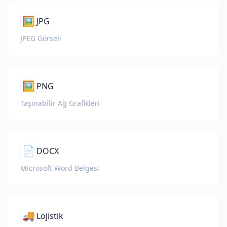
🖼️
JPG
JPEG Görseli
🖼️
PNG
Taşınabilir Ağ Grafikleri
📄
DOCX
Microsoft Word Belgesi
🚚
Lojistik