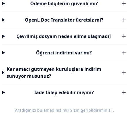
Ödeme bilgilerim güvenli mi?
OpenL Doc Translator ücretsiz mi?
Çevrilmiş dosyam neden elime ulaşmadı?
Öğrenci indirimi var mı?
Kar amacı gütmeyen kuruluşlara indirim
sunuyor musunuz?
İade talep edebilir miyim?
Aradığınızı bulamadınız mı? Sizin
geribildiriminizi
.