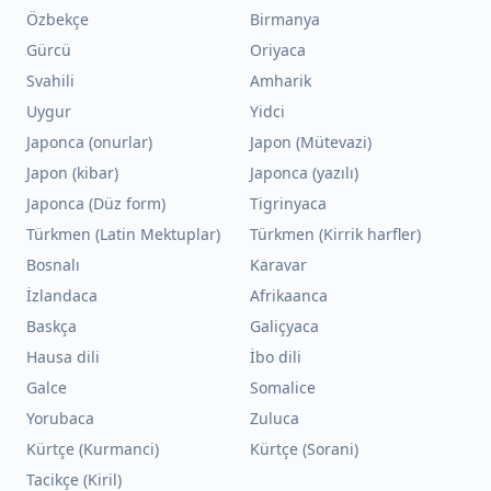
Özbekçe
Birmanya
Gürcü
Oriyaca
Svahili
Amharik
Uygur
Yidci
Japonca (onurlar)
Japon (Mütevazi)
Japon (kibar)
Japonca (yazılı)
Japonca (Düz form)
Tigrinyaca
Türkmen (Latin Mektuplar)
Türkmen (Kirrik harfler)
Bosnalı
Karavar
İzlandaca
Afrikaanca
Baskça
Galiçyaca
Hausa dili
İbo dili
Galce
Somalice
Yorubaca
Zuluca
Kürtçe (Kurmanci)
Kürtçe (Sorani)
Tacikçe (Kiril)