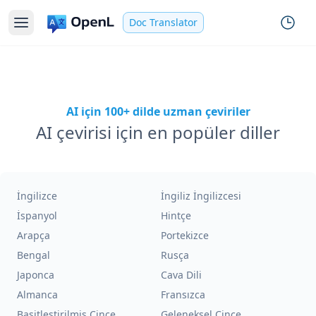
Doc Translator
AI için 100+ dilde uzman çeviriler
AI çevirisi için en popüler diller
İngilizce
İngiliz İngilizcesi
İspanyol
Hintçe
Arapça
Portekizce
Bengal
Rusça
Japonca
Cava Dili
Almanca
Fransızca
Basitleştirilmiş Çince
Geleneksel Çince