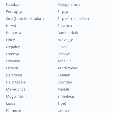
Kazakça
Malayalamca
Pencapça
Sırpça
Sırp (Latin Mektupları)
Sırp (Kirrik harfler)
Hırvat
Slovakça
Bulgarca
Danimarkalı
Fince
Norveççe
Nepalce
Sloven
Estonya
Letonyalı
Litvanya
Arnavut
Ermeni
Azerbaycan
Belaruslu
Katalan
Haiti Creole
İrlandalı
Makedonya
Maltalı
Moğol (Kiril)
Sinhalaca
Laoca
Tibet
Khmerce
Latince