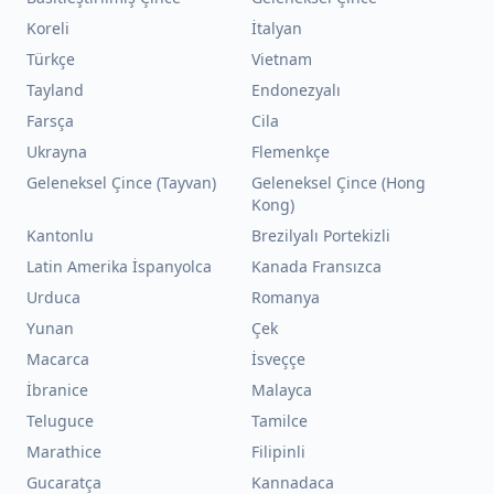
Koreli
İtalyan
Türkçe
Vietnam
Tayland
Endonezyalı
Farsça
Cila
Ukrayna
Flemenkçe
Geleneksel Çince (Tayvan)
Geleneksel Çince (Hong
Kong)
Kantonlu
Brezilyalı Portekizli
Latin Amerika İspanyolca
Kanada Fransızca
Urduca
Romanya
Yunan
Çek
Macarca
İsveççe
İbranice
Malayca
Teluguce
Tamilce
Marathice
Filipinli
Gucaratça
Kannadaca