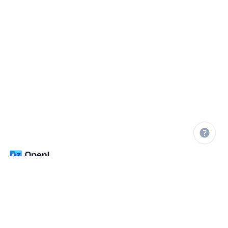
แปลด้วย AI ที่แม่นยำใน 100+ ภาษา