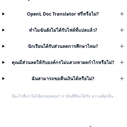
OpenL Doc Translator ฟรีหรือไม่?
ทำไมฉันยังไม่ได้รับไฟล์ที่แปลแล้ว?
นักเรียนได้รับส่วนลดการศึกษาไหม?
คุณมีส่วนลดให้กับองค์กรไม่แสวงหาผลกำไรหรือไม่?
ฉันสามารถขอคืนเงินได้หรือไม่?
มีอะไรที่เราไม่ได้ครอบคลุม? เรายินดีที่จะได้รับ
ความคิดเห็น
.