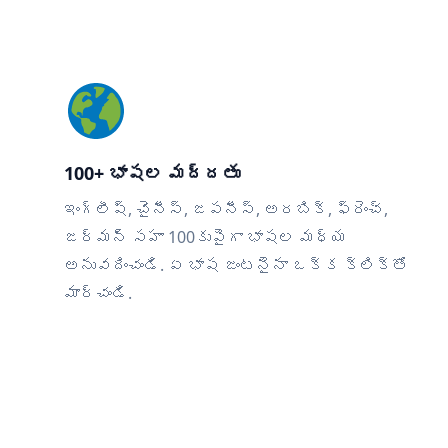
100+ భాషల మద్దతు
ఇంగ్లీష్, చైనీస్, జపనీస్, అరబిక్, ఫ్రెంచ్,
జర్మన్ సహా 100కుపైగా భాషల మధ్య
అనువదించండి. ఏ భాష జంటనైనా ఒక్క క్లిక్‌తో
మార్చండి.