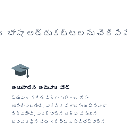
 భాషా అడ్డుకట్టలను చెరిపివ
అధునాతన అనువాద మోడ్
వ్యాపార మరియు విద్యా పత్రాల కోసం
రూపొందించబడింది. సాంకేతిక పదాలను ఖచ్చితంగా
నిర్వహించి, సందర్భాన్ని అర్థం చేసుకొని,
అవసరమైన చోట గరిష్ట ఖచ్చితత్వాన్ని