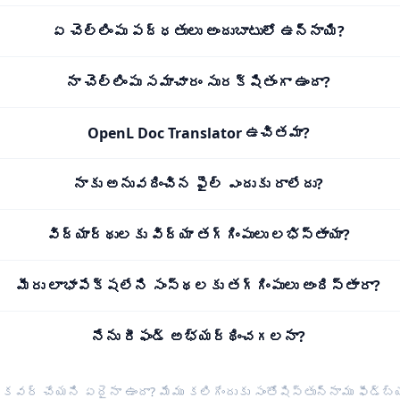
ఏ చెల్లింపు పద్ధతులు అందుబాటులో ఉన్నాయి?
నా చెల్లింపు సమాచారం సురక్షితంగా ఉందా?
OpenL Doc Translator ఉచితమా?
నాకు అనువదించిన ఫైల్ ఎందుకు రాలేదు?
విద్యార్థులకు విద్యా తగ్గింపులు లభిస్తాయా?
మీరు లాభాపేక్షలేని సంస్థలకు తగ్గింపులు అందిస్తారా?
నేను రీఫండ్ అభ్యర్థించగలనా?
 కవర్ చేయని ఏదైనా ఉందా? మేము కలిగేందుకు సంతోషిస్తున్నాము
ఫీడ్‌బ్