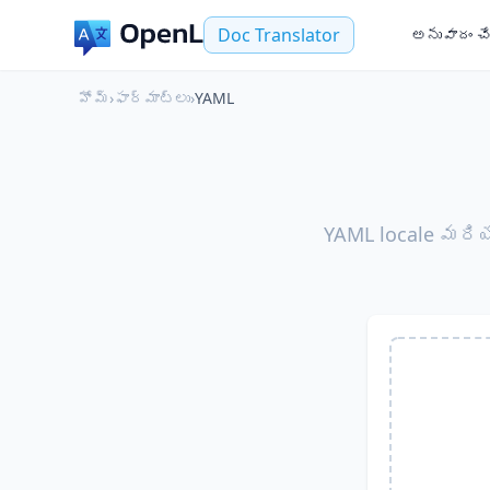
Doc Translator
అనువాదం చ
హోమ్
›
ఫార్మాట్లు
›
YAML
YAML locale మరియ