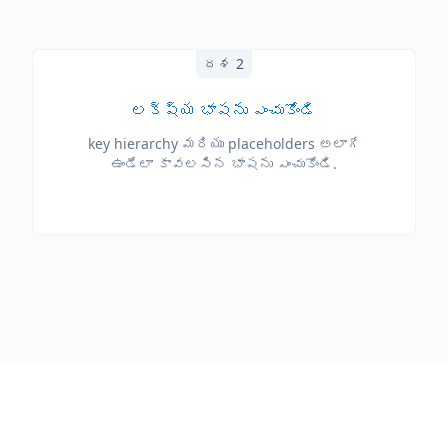
దశ 2
లక్ష్య భాషను ఎంచుకోండి
key hierarchy మరియు placeholders అలాగే
ఉండేలా కావలసిన భాషను ఎంచుకోండి.