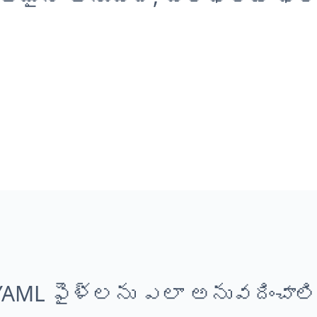
YAML ఫైళ్లను ఎలా అనువదించాలి