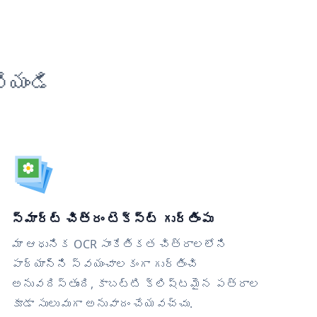
ేయండి
స్మార్ట్ చిత్రం టెక్స్ట్ గుర్తింపు
మా ఆధునిక OCR సాంకేతికత చిత్రాలలోని
పాఠ్యాన్ని స్వయంచాలకంగా గుర్తించి
అనువదిస్తుంది, కాబట్టి క్లిష్టమైన పత్రాల
కూడా సులువుగా అనువాదం చేయవచ్చు.