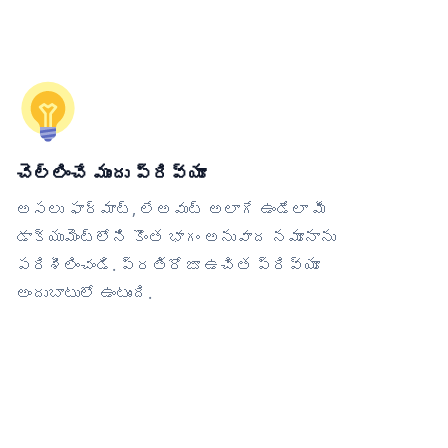
చెల్లించే ముందు ప్రివ్యూ
అసలు ఫార్మాట్, లేఅవుట్ అలాగే ఉండేలా మీ
డాక్యుమెంట్‌లోని కొంత భాగం అనువాద నమూనాను
పరిశీలించండి. ప్రతిరోజూ ఉచిత ప్రివ్యూ
అందుబాటులో ఉంటుంది.