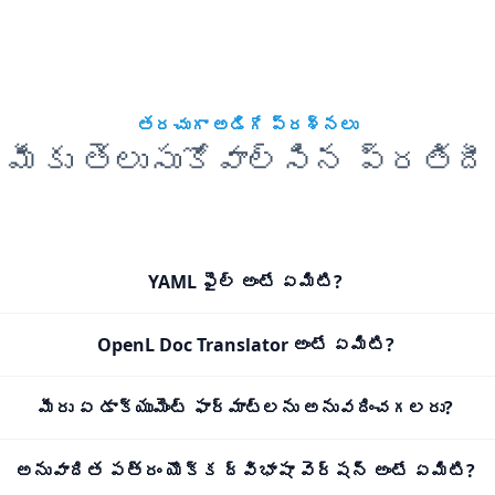
తరచుగా అడిగే ప్రశ్నలు
మీకు తెలుసుకోవాల్సిన ప్రతిదీ
YAML ఫైల్ అంటే ఏమిటి?
OpenL Doc Translator అంటే ఏమిటి?
మీరు ఏ డాక్యుమెంట్ ఫార్మాట్‌లను అనువదించగలరు?
అనువాదిత పత్రం యొక్క ద్విభాషా వెర్షన్ అంటే ఏమిటి?