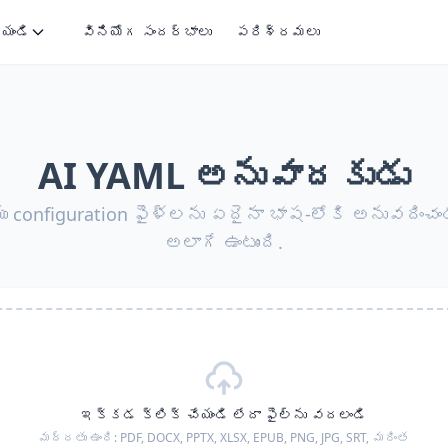
ేయండి
వినియోగ సందర్భాలు
పరిశ్రమలు
AI YAML అనువాదకుడు
ు configuration ఫైళ్లను ఏదైనా భాష-లోకి అనువదించండ
అలాగే ఉంటుంది.
ఇక్కడ క్లిక్ చేయండి లేదా ఫైల్‌ను వదలండి
మద్దతు ఉంది:
PDF, DOCX, PPTX, XLSX, EPUB, PNG, JPG, SRT,
మరింత