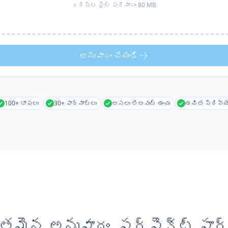
గరిష్ట ఫైల్ పరిమాణం 80 MB
అనువాదం చేయండి
100+ భాషలు
30+ ఫార్మాట్లు
అసలు లేఅవుట్ ఉంచు
ఉచిత ప్రివ్య
తమైన అనువాదం, పర్ఫెక్ట్ ఫార్మ