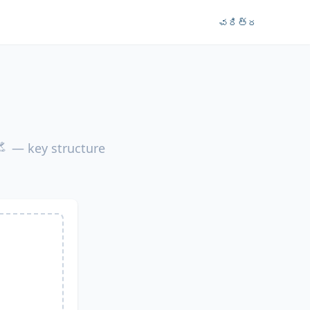
చరిత్ర
ి — key structure