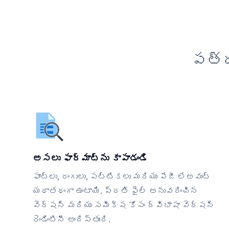
పత్ర
అసలు ఫార్మాట్‌ను కాపాడండి
ఫాంట్లు, రంగులు, పట్టికలు మరియు పేజీ లేఅవుట్
యథాతథంగా ఉంటాయి. ప్రతి ఫైల్ అనువదించిన
వెర్షన్ మరియు సమీక్ష కోసం ద్విభాషా వెర్షన్
రెండింటినీ అందిస్తుంది.