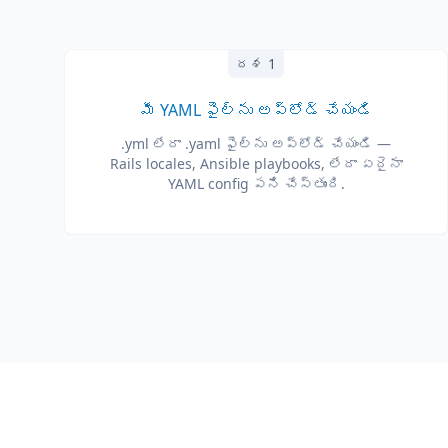
దశ 1
మీ YAML ఫైల్‌ను అప్‌లోడ్ చేయండి
.yml లేదా .yaml ఫైల్‌ను అప్‌లోడ్ చేయండి —
Rails locales, Ansible playbooks, లేదా ఏదైనా
YAML config పని చేస్తుంది.