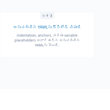
దశ 3
అనువదించిన YAML‌ను డౌన్‌లోడ్ చేయండి
indentation, anchors, మరియు variable
placeholders అలాగే ఉన్న అనువదించిన
YAML‌ను పొందండి.