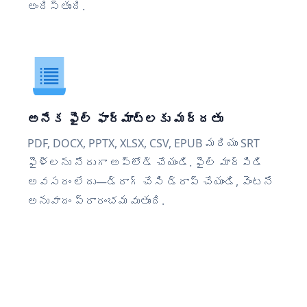
అందిస్తుంది.
అనేక ఫైల్ ఫార్మాట్‌లకు మద్దతు
PDF, DOCX, PPTX, XLSX, CSV, EPUB మరియు SRT
ఫైళ్లను నేరుగా అప్‌లోడ్ చేయండి. ఫైల్ మార్పిడి
అవసరం లేదు—డ్రాగ్ చేసి డ్రాప్ చేయండి, వెంటనే
అనువాదం ప్రారంభమవుతుంది.