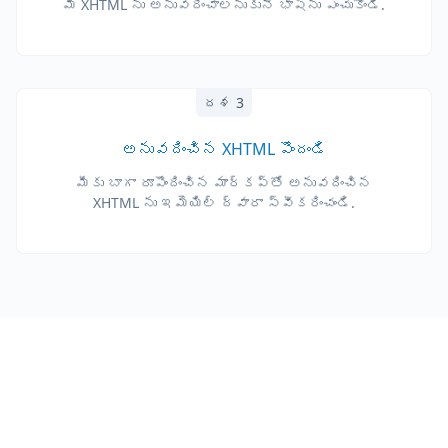
మీ XHTML ను అనువదించాలనుకునే భాషను ఎంచుకోండి.
దశ 3
అనువదించిన XHTML పొందండి
మీకు బాగా రూపొందించిన మార్కప్‌తో అనువదించిన
XHTML ను ఇమెయిల్ ద్వారా స్వీకరించండి.