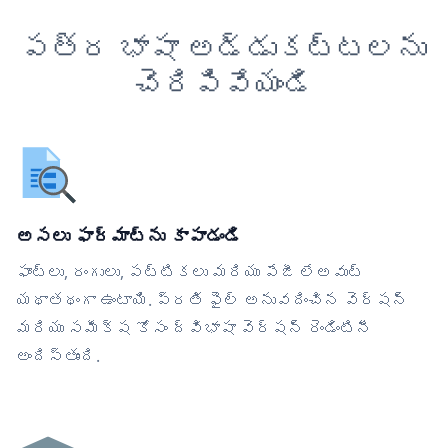
పత్ర భాషా అడ్డుకట్టలను
చెరిపివేయండి
అసలు ఫార్మాట్‌ను కాపాడండి
ఫాంట్లు, రంగులు, పట్టికలు మరియు పేజీ లేఅవుట్
యథాతథంగా ఉంటాయి. ప్రతి ఫైల్ అనువదించిన వెర్షన్
మరియు సమీక్ష కోసం ద్విభాషా వెర్షన్ రెండింటినీ
అందిస్తుంది.