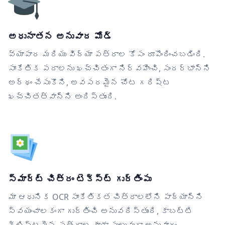
అధునాతన అనువాద మోడ్
వ్యాపార మరియు విద్యా పత్రాల కోసం రూపొందించబడింది.
సాంకేతిక పదాలను ఖచ్చితంగా నిర్వహించి, సందర్భాన్ని
అర్థం చేసుకొని, అవసరమైన చోట గరిష్ట
ఖచ్చితత్వాన్ని అందిస్తుంది.
స్మార్ట్ చిత్రం టెక్స్ట్ గుర్తింపు
మా ఆధునిక OCR సాంకేతికత చిత్రాలలోని పాఠ్యాన్ని
స్వయంచాలకంగా గుర్తించి అనువదిస్తుంది, కాబట్టి