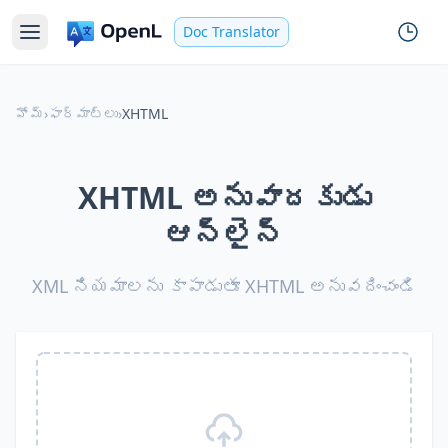
Doc Translator
హోమ్
›
ఫార్మాట్లు
›
XHTML
XHTML అనువాదకుడు
ఆన్‌లైన్
XML నియమాలను కాపాడుతూ XHTML అనువదించండి