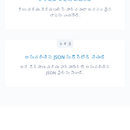
కీలు మరియు వేరియబుల్స్ మార్చకుండా అవసరమైన
భాషను ఎంచుకోండి.
దశ 3
అనువదించిన JSON ను డౌన్‌లోడ్ చేయండి
అదే నిర్మాణం మరియు ఫార్మాటింగ్‌తో అనువదించిన
JSON ఫైల్‌ను పొందండి.