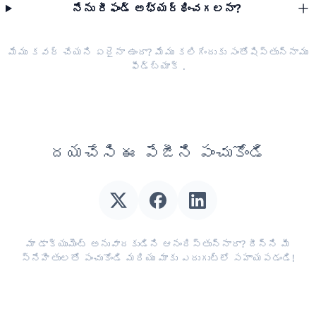
నేను రీఫండ్ అభ్యర్థించగలనా?
మేము కవర్ చేయని ఏదైనా ఉందా? మేము కలిగేందుకు సంతోషిస్తున్నాము
ఫీడ్‌బ్యాక్
.
దయచేసి ఈ పేజీని పంచుకోండి
మా డాక్యుమెంట్ అనువాదకుడిని ఆనందిస్తున్నారా? దీన్ని మీ
స్నేహితులతో పంచుకోండి మరియు మాకు ఎదుగుట్లో సహాయపడండి!