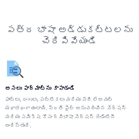
పత్ర భాషా అడ్డుకట్టలను
చెరిపివేయండి
అసలు ఫార్మాట్‌ను కాపాడండి
ఫాంట్లు, రంగులు, పట్టికలు మరియు పేజీ లేఅవుట్
యథాతథంగా ఉంటాయి. ప్రతి ఫైల్ అనువదించిన వెర్షన్
మరియు సమీక్ష కోసం ద్విభాషా వెర్షన్ రెండింటినీ
అందిస్తుంది.