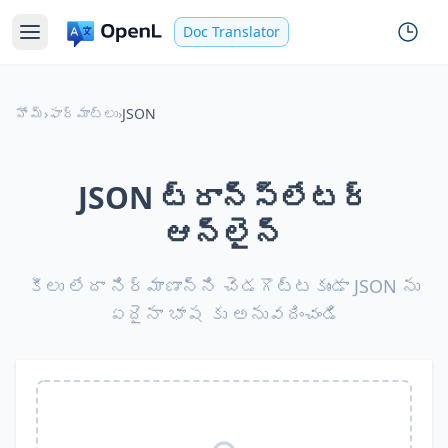
Doc Translator
హోమ్
›
ఫార్మాట్లు
›
JSON
JSON ట్రాన్స్‌లేటర్
ఆన్‌లైన్
కీలు లేదా నిర్మాణాన్ని చెడగొట్టకుండా JSON ను
ఏదైనా భాష కు అనువదించండి