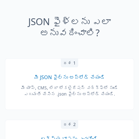
JSON ఫైళ్లను ఎలా
అనువదించాలి?
దశ 1
మీ JSON ఫైల్‌ను అప్‌లోడ్ చేయండి
మీ యాప్, CMS, లేదా లోకలైజేషన్ వర్క్‌ఫ్లో నుండి
ఎగుమతి చేసిన .json ఫైల్‌ను అప్‌లోడ్ చేయండి.
దశ 2
లక్ష్య భాషను ఎంచుకోండి