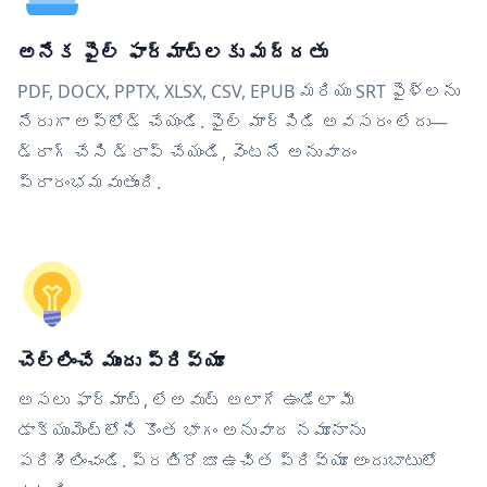
అనేక ఫైల్ ఫార్మాట్‌లకు మద్దతు
PDF, DOCX, PPTX, XLSX, CSV, EPUB మరియు SRT ఫైళ్లను
నేరుగా అప్‌లోడ్ చేయండి. ఫైల్ మార్పిడి అవసరం లేదు—
డ్రాగ్ చేసి డ్రాప్ చేయండి, వెంటనే అనువాదం
ప్రారంభమవుతుంది.
చెల్లించే ముందు ప్రివ్యూ
అసలు ఫార్మాట్, లేఅవుట్ అలాగే ఉండేలా మీ
డాక్యుమెంట్‌లోని కొంత భాగం అనువాద నమూనాను
పరిశీలించండి. ప్రతిరోజూ ఉచిత ప్రివ్యూ అందుబాటులో