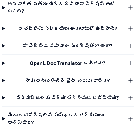
అనువాదిత పత్రం యొక్క ద్విభాషా వెర్షన్ అంటే
ఏమిటి?
ఏ చెల్లింపు పద్ధతులు అందుబాటులో ఉన్నాయి?
నా చెల్లింపు సమాచారం సురక్షితంగా ఉందా?
OpenL Doc Translator ఉచితమా?
నాకు అనువదించిన ఫైల్ ఎందుకు రాలేదు?
విద్యార్థులకు విద్యా తగ్గింపులు లభిస్తాయా?
మీరు లాభాపేక్షలేని సంస్థలకు తగ్గింపులు
అందిస్తారా?