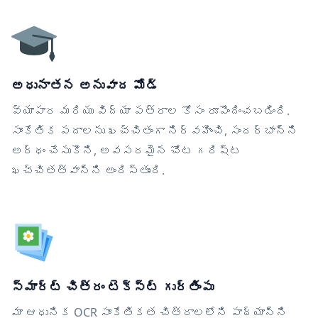
అధునాతన అనువాద మోడ్
వ్యాపార మరియు విద్యా పత్రాల కోసం రూపొందించబడింది.
సాంకేతిక పదాలను ఖచ్చితంగా నిర్వహించి, సందర్భాన్ని
అర్థం చేసుకొని, అవసరమైన చోట గరిష్ట
ఖచ్చితత్వాన్ని అందిస్తుంది.
స్మార్ట్ చిత్రం టెక్స్ట్ గుర్తింపు
మా ఆధునిక OCR సాంకేతికత చిత్రాలలోని పాఠ్యాన్ని