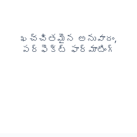
ఖచ్చితమైన అనువాదం,
పర్ఫెక్ట్ ఫార్మాటింగ్