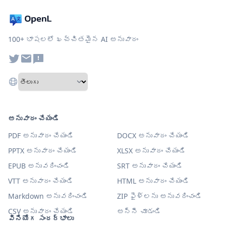
100+ భాషలలో ఖచ్చితమైన AI అనువాదం
అనువాదం చేయండి
PDF అనువాదం చేయండి
DOCX అనువాదం చేయండి
PPTX అనువాదం చేయండి
XLSX అనువాదం చేయండి
EPUB అనువదించండి
SRT అనువాదం చేయండి
VTT అనువాదం చేయండి
HTML అనువాదం చేయండి
Markdown అనువదించండి
ZIP ఫైళ్లను అనువదించండి
CSV అనువాదం చేయండి
అన్నీ చూడండి
వినియోగ సందర్భాలు