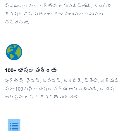
స్వయంచాలకంగా గుర్తించి అనువదిస్తుంది, కాబట్టి
క్లిష్టమైన పత్రాల కూడా సులువుగా అనువాదం
చేయవచ్చు.
100+ భాషల మద్దతు
ఇంగ్లీష్, చైనీస్, జపనీస్, అరబిక్, ఫ్రెంచ్, జర్మన్
సహా 100కుపైగా భాషల మధ్య అనువదించండి. ఏ భాష
జంటనైనా ఒక్క క్లిక్‌తో మార్చండి.