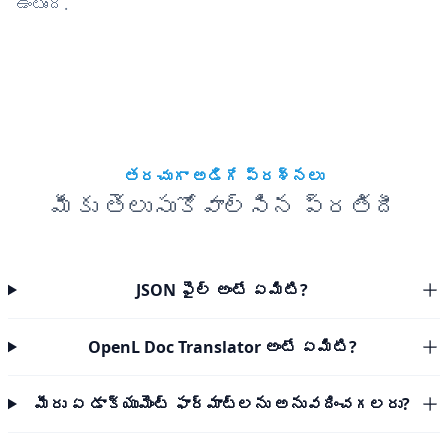
ఉంటుంది.
తరచుగా అడిగే ప్రశ్నలు
మీకు తెలుసుకోవాల్సిన ప్రతిదీ
JSON ఫైల్ అంటే ఏమిటి?
OpenL Doc Translator అంటే ఏమిటి?
మీరు ఏ డాక్యుమెంట్ ఫార్మాట్‌లను అనువదించగలరు?