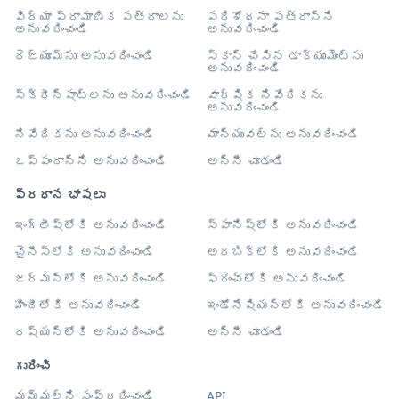
విద్యా ప్రామాణిక పత్రాలను
పరిశోధనా పత్రాన్ని
అనువదించండి
అనువదించండి
రెజ్యూమ్‌ను అనువదించండి
స్కాన్ చేసిన డాక్యుమెంట్‌ను
అనువదించండి
స్క్రీన్‌షాట్‌లను అనువదించండి
వార్షిక నివేదికను
అనువదించండి
నివేదికను అనువదించండి
మాన్యువల్‌ను అనువదించండి
ఒప్పందాన్ని అనువదించండి
అన్నీ చూడండి
ప్రధాన భాషలు
ఇంగ్లీష్‌లోకి అనువదించండి
స్పానిష్‌లోకి అనువదించండి
చైనీస్‌లోకి అనువదించండి
అరబిక్‌లోకి అనువదించండి
జర్మన్‌లోకి అనువదించండి
ఫ్రెంచ్‌లోకి అనువదించండి
హిందీలోకి అనువదించండి
ఇండోనేషియన్‌లోకి అనువదించండి
రష్యన్‌లోకి అనువదించండి
అన్నీ చూడండి
గురించి
మమ్మల్ని సంప్రదించండి
API