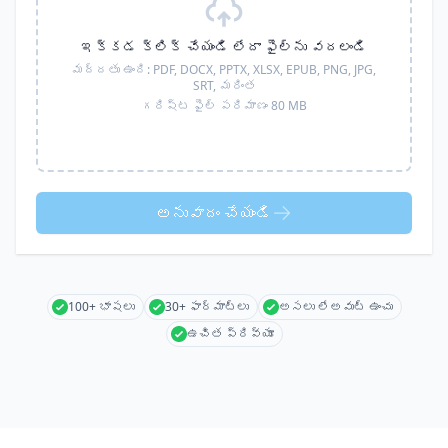
ఇక్కడ క్లిక్ చేయండి లేదా ఫైల్‌ను వదలండి
మద్దతు ఉంది:
PDF, DOCX, PPTX, XLSX, EPUB, PNG, JPG,
SRT,
మరింత
గరిష్ట ఫైల్ పరిమాణం 80 MB
అనువాదం చేయండి
100+ భాషలు
30+ ఫార్మాట్లు
అసలు లేఅవుట్ ఉంచు
ఉచిత ప్రివ్యూ