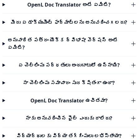
OpenL Doc Translator అంటే ఏమిటి?
మీరు ఏ డాక్యుమెంట్ ఫార్మాట్‌లను అనువదించగలరు?
అనువాదిత పత్రం యొక్క ద్విభాషా వెర్షన్ అంటే
ఏమిటి?
ఏ చెల్లింపు పద్ధతులు అందుబాటులో ఉన్నాయి?
నా చెల్లింపు సమాచారం సురక్షితంగా ఉందా?
OpenL Doc Translator ఉచితమా?
నాకు అనువదించిన ఫైల్ ఎందుకు రాలేదు?
విద్యార్థులకు విద్యా తగ్గింపులు లభిస్తాయా?