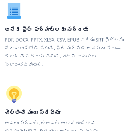
అనేక ఫైల్ ఫార్మాట్‌లకు మద్దతు
PDF, DOCX, PPTX, XLSX, CSV, EPUB మరియు SRT ఫైళ్లను
నేరుగా అప్‌లోడ్ చేయండి. ఫైల్ మార్పిడి అవసరం లేదు—
డ్రాగ్ చేసి డ్రాప్ చేయండి, వెంటనే అనువాదం
ప్రారంభమవుతుంది.
చెల్లించే ముందు ప్రివ్యూ
అసలు ఫార్మాట్, లేఅవుట్ అలాగే ఉండేలా మీ