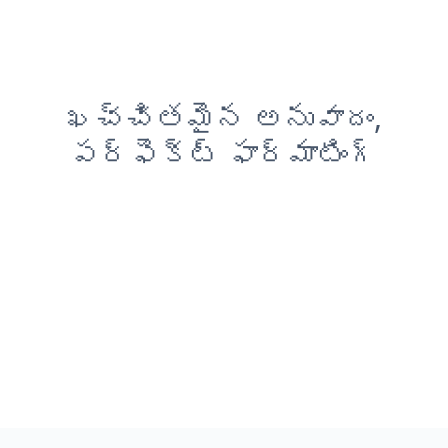
ఖచ్చితమైన అనువాదం,
పర్ఫెక్ట్ ఫార్మాటింగ్