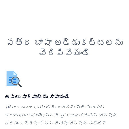
పత్ర భాషా అడ్డుకట్టలను
చెరిపివేయండి
అసలు ఫార్మాట్‌ను కాపాడండి
ఫాంట్లు, రంగులు, పట్టికలు మరియు పేజీ లేఅవుట్
యథాతథంగా ఉంటాయి. ప్రతి ఫైల్ అనువదించిన వెర్షన్
మరియు సమీక్ష కోసం ద్విభాషా వెర్షన్ రెండింటినీ