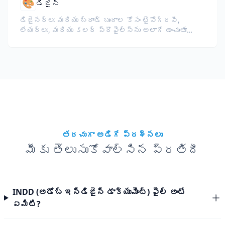
🎨
డిజైన్
డిజైనర్లు మరియు బ్రాండ్ బృందాల కోసం టైపోగ్రఫీ,
లేయర్లు, మరియు కలర్ ప్రొఫైల్స్‌ను అలాగే ఉంచుతూ
InDesign మరియు Illustrator ఫైళ్లను (IDML, INDD, AI)
అనువదించండి.
తరచుగా అడిగే ప్రశ్నలు
మీకు తెలుసుకోవాల్సిన ప్రతిదీ
INDD (అడోబ్ ఇన్‌డిజైన్ డాక్యుమెంట్) ఫైల్ అంటే
ఏమిటి?