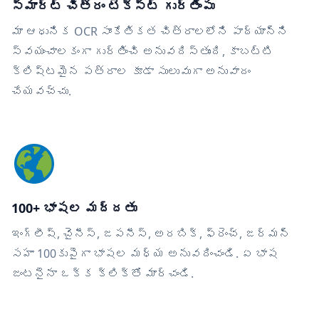
స్మార్ట్ చిత్రం టెక్స్ట్ గుర్తింపు
మా ఆధునిక OCR సాంకేతికత చిత్రాలలోని పాఠ్యాన్ని
స్వయంచాలకంగా గుర్తించి అనువదిస్తుంది, కాబట్టి
క్లిష్టమైన పత్రాల కూడా సులువుగా అనువాదం
చేయవచ్చు.
100+ భాషల మద్దతు
ఇంగ్లీష్, చైనీస్, జపనీస్, అరబిక్, ఫ్రెంచ్, జర్మన్
సహా 100కుపైగా భాషల మధ్య అనువదించండి. ఏ భాష
జంటనైనా ఒక్క క్లిక్‌తో మార్చండి.