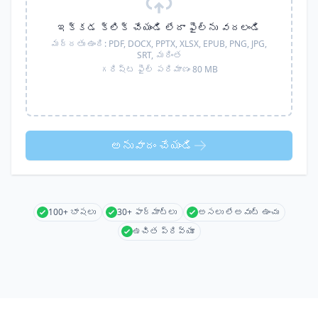
ఇక్కడ క్లిక్ చేయండి లేదా ఫైల్‌ను వదలండి
మద్దతు ఉంది:
PDF, DOCX, PPTX, XLSX, EPUB, PNG, JPG,
SRT,
మరింత
గరిష్ట ఫైల్ పరిమాణం 80 MB
అనువాదం చేయండి
100+ భాషలు
30+ ఫార్మాట్లు
అసలు లేఅవుట్ ఉంచు
ఉచిత ప్రివ్యూ