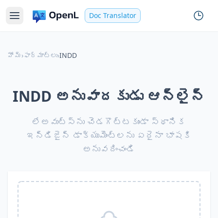
Doc Translator
హోమ్
›
ఫార్మాట్లు
›
INDD
INDD అనువాదకుడు ఆన్‌లైన్
లేఅవుట్స్‌ను చెడగొట్టకుండా స్థానిక
ఇన్‌డిజైన్ డాక్యుమెంట్లను ఏదైనా భాషకి
అనువదించండి