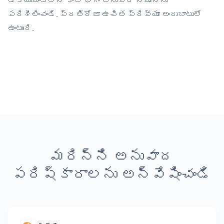
డాక్యుమెంట్‌లోని కొంత భాగం అనువాద నమూనాను
పరిశీలించండి. ప్రతిరోజూ ఉచిత ప్రివ్యూ అందుబాటులో
ఉంటుంది.
మరిన్ని అనువాద
పరిష్కారాలను అన్వేషించండి