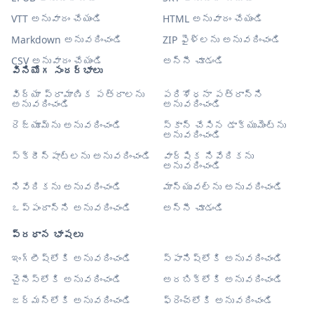
VTT అనువాదం చేయండి
HTML అనువాదం చేయండి
Markdown అనువదించండి
ZIP ఫైళ్లను అనువదించండి
CSV అనువాదం చేయండి
అన్నీ చూడండి
వినియోగ సందర్భాలు
విద్యా ప్రామాణిక పత్రాలను
పరిశోధనా పత్రాన్ని
అనువదించండి
అనువదించండి
రెజ్యూమ్‌ను అనువదించండి
స్కాన్ చేసిన డాక్యుమెంట్‌ను
అనువదించండి
స్క్రీన్‌షాట్‌లను అనువదించండి
వార్షిక నివేదికను
అనువదించండి
నివేదికను అనువదించండి
మాన్యువల్‌ను అనువదించండి
ఒప్పందాన్ని అనువదించండి
అన్నీ చూడండి
ప్రధాన భాషలు
ఇంగ్లీష్‌లోకి అనువదించండి
స్పానిష్‌లోకి అనువదించండి
చైనీస్‌లోకి అనువదించండి
అరబిక్‌లోకి అనువదించండి
జర్మన్‌లోకి అనువదించండి
ఫ్రెంచ్‌లోకి అనువదించండి