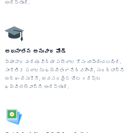
అందిస్తుంది.
అధునాతన అనువాద మోడ్
వ్యాపార మరియు విద్యా పత్రాల కోసం రూపొందించబడింది.
సాంకేతిక పదాలను ఖచ్చితంగా నిర్వహించి, సందర్భాన్ని
అర్థం చేసుకొని, అవసరమైన చోట గరిష్ట
ఖచ్చితత్వాన్ని అందిస్తుంది.