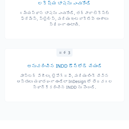
లక్ష్య భాషను ఎంచుకోండి
గమ్యస్థాన భాషను ఎంచుకోండి, తద్వారా టెక్స్ట్
ఫ్రేమ్స్, స్టైల్స్, మరియు ఇంటరాక్టివ్ అంశాలు
స్థిరంగా ఉంటాయి.
దశ 3
అనువదించిన INDD డౌన్‌లోడ్ చేయండి
మాస్టర్ పేజీలు, టైపోగ్రఫీ, మరియు లింక్ చేసిన
ఆస్తులు యథాతథంగా ఉండేలా InDesign లో తెరవగల
స్థానికీకరించిన INDD ను పొందండి.