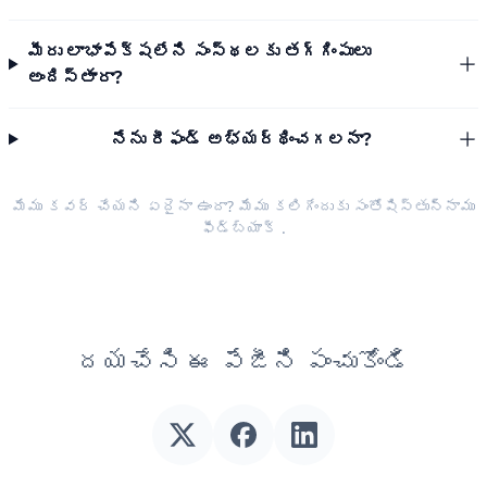
మీరు లాభాపేక్షలేని సంస్థలకు తగ్గింపులు
అందిస్తారా?
నేను రీఫండ్ అభ్యర్థించగలనా?
మేము కవర్ చేయని ఏదైనా ఉందా? మేము కలిగేందుకు సంతోషిస్తున్నాము
ఫీడ్‌బ్యాక్
.
దయచేసి ఈ పేజీని పంచుకోండి