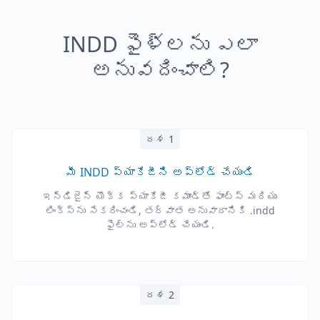
INDD ఫైళ్లను ఎలా
అనువదించాలి?
దశ 1
మీ INDD ప్యాకేజీని అప్‌లోడ్ చేయండి
ఇన్‌డిజైన్ యొక్క ప్యాకేజీ కమాండ్‌తో ఫాంట్స్ మరియు
లింక్స్‌ను సేకరించండి, తర్వాత అనువాదానికి .indd
ఫైల్‌ను అప్‌లోడ్ చేయండి.
దశ 2