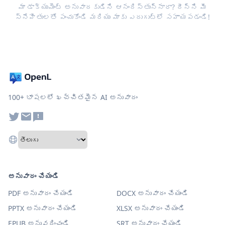
మా డాక్యుమెంట్ అనువాదకుడిని ఆనందిస్తున్నారా? దీన్ని మీ
స్నేహితులతో పంచుకోండి మరియు మాకు ఎదుగుట్లో సహాయపడండి!
100+ భాషలలో ఖచ్చితమైన AI అనువాదం
అనువాదం చేయండి
PDF అనువాదం చేయండి
DOCX అనువాదం చేయండి
PPTX అనువాదం చేయండి
XLSX అనువాదం చేయండి
EPUB అనువదించండి
SRT అనువాదం చేయండి