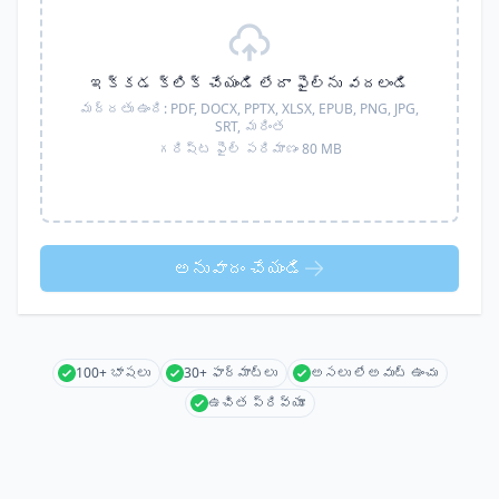
ఇక్కడ క్లిక్ చేయండి లేదా ఫైల్‌ను వదలండి
మద్దతు ఉంది:
PDF, DOCX, PPTX, XLSX, EPUB, PNG, JPG,
SRT,
మరింత
గరిష్ట ఫైల్ పరిమాణం 80 MB
అనువాదం చేయండి
100+ భాషలు
30+ ఫార్మాట్లు
అసలు లేఅవుట్ ఉంచు
ఉచిత ప్రివ్యూ