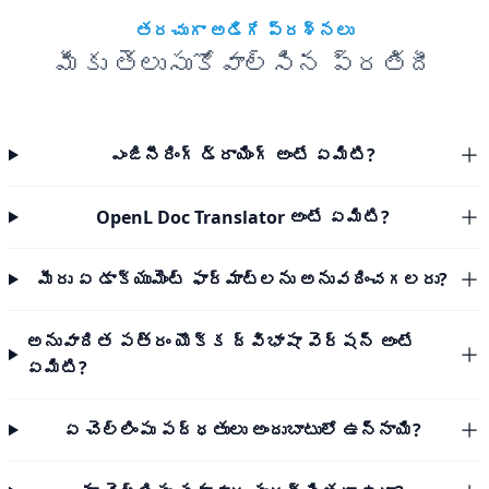
తరచుగా అడిగే ప్రశ్నలు
మీకు తెలుసుకోవాల్సిన ప్రతిదీ
ఎంజినీరింగ్ డ్రాయింగ్ అంటే ఏమిటి?
OpenL Doc Translator అంటే ఏమిటి?
మీరు ఏ డాక్యుమెంట్ ఫార్మాట్‌లను అనువదించగలరు?
అనువాదిత పత్రం యొక్క ద్విభాషా వెర్షన్ అంటే
ఏమిటి?
ఏ చెల్లింపు పద్ధతులు అందుబాటులో ఉన్నాయి?