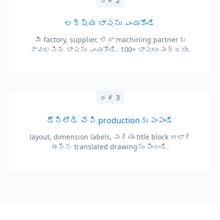
దశ 2
లక్ష్య భాషను ఎంచుకోండి
మీ factory, supplier, లేదా machining partner‌కు
కావలసిన భాషను ఎంచుకోండి. 100+ భాషలు మద్దతు.
దశ 3
డౌన్‌లోడ్ చేసి production‌కు పంపండి
layout, dimension labels, మరియు title block అలాగే
ఉన్న translated drawing‌ను పొందండి.