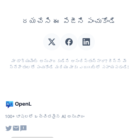
దయచేసి ఈ పేజీని పంచుకోండి
మా డాక్యుమెంట్ అనువాదకుడిని ఆనందిస్తున్నారా? దీన్ని మీ
స్నేహితులతో పంచుకోండి మరియు మాకు ఎదుగుట్లో సహాయపడండి!
100+ భాషలలో ఖచ్చితమైన AI అనువాదం