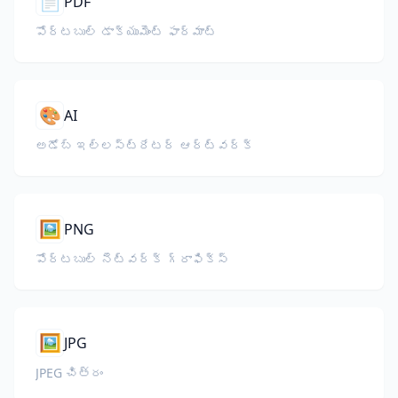
📄
PDF
పోర్టబుల్ డాక్యుమెంట్ ఫార్మాట్
🎨
AI
అడోబ్ ఇల్లస్ట్రేటర్ ఆర్ట్‌వర్క్
🖼️
PNG
పోర్టబుల్ నెట్‌వర్క్ గ్రాఫిక్స్
🖼️
JPG
JPEG చిత్రం