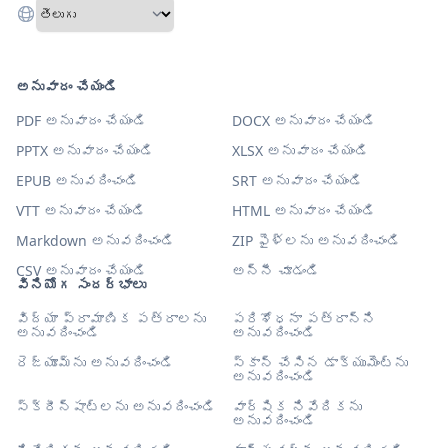
అనువాదం చేయండి
PDF అనువాదం చేయండి
DOCX అనువాదం చేయండి
PPTX అనువాదం చేయండి
XLSX అనువాదం చేయండి
EPUB అనువదించండి
SRT అనువాదం చేయండి
VTT అనువాదం చేయండి
HTML అనువాదం చేయండి
Markdown అనువదించండి
ZIP ఫైళ్లను అనువదించండి
CSV అనువాదం చేయండి
అన్నీ చూడండి
వినియోగ సందర్భాలు
విద్యా ప్రామాణిక పత్రాలను
పరిశోధనా పత్రాన్ని
అనువదించండి
అనువదించండి
రెజ్యూమ్‌ను అనువదించండి
స్కాన్ చేసిన డాక్యుమెంట్‌ను
అనువదించండి
స్క్రీన్‌షాట్‌లను అనువదించండి
వార్షిక నివేదికను
అనువదించండి