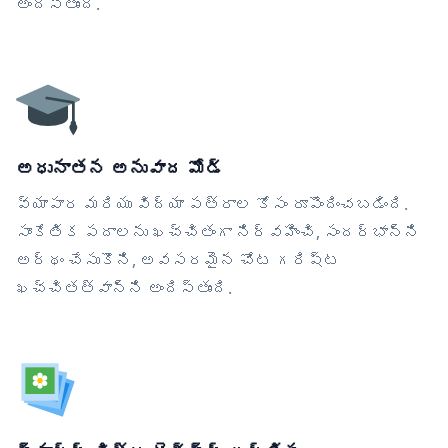
అందిస్తుంది.
అధునాతన అనువాద మోడ్
వ్యాపార మరియు విద్యా పత్రాల కోసం రూపొందించబడింది.
సాంకేతిక పదాలను ఖచ్చితంగా నిర్వహించి, సందర్భాన్ని
అర్థం చేసుకొని, అవసరమైన చోట గరిష్ట
ఖచ్చితత్వాన్ని అందిస్తుంది.