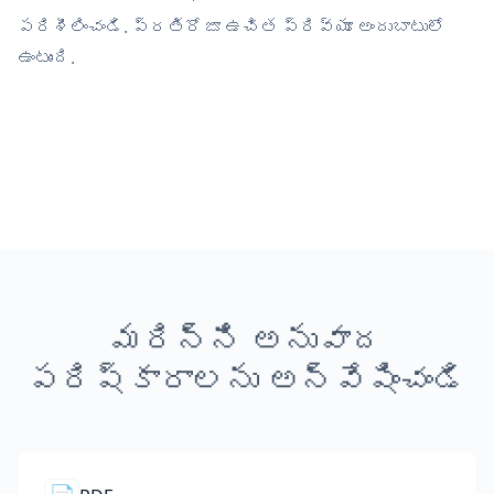
పరిశీలించండి. ప్రతిరోజూ ఉచిత ప్రివ్యూ అందుబాటులో
ఉంటుంది.
మరిన్ని అనువాద
పరిష్కారాలను అన్వేషించండి