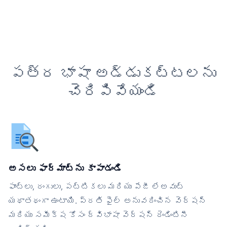
పత్ర భాషా అడ్డుకట్టలను
చెరిపివేయండి
అసలు ఫార్మాట్‌ను కాపాడండి
ఫాంట్లు, రంగులు, పట్టికలు మరియు పేజీ లేఅవుట్
యథాతథంగా ఉంటాయి. ప్రతి ఫైల్ అనువదించిన వెర్షన్
మరియు సమీక్ష కోసం ద్విభాషా వెర్షన్ రెండింటినీ