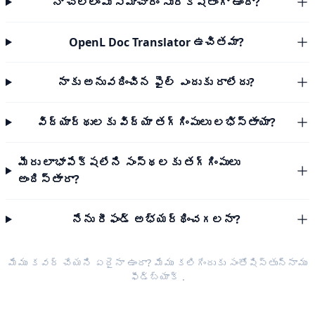
నా చెల్లింపు సమాచారం సురక్షితంగా ఉందా?
OpenL Doc Translator ఉచితమా?
నాకు అనువదించిన ఫైల్ ఎందుకు రాలేదు?
విద్యార్థులకు విద్యా తగ్గింపులు లభిస్తాయా?
మీరు లాభాపేక్షలేని సంస్థలకు తగ్గింపులు
అందిస్తారా?
నేను రీఫండ్ అభ్యర్థించగలనా?
మేము కవర్ చేయని ఏదైనా ఉందా? మేము కలిగేందుకు సంతోషిస్తున్నాము
ఫీడ్‌బ్యాక్
.