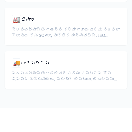
🏭
తయారీ
ప్రపంచవ్యాప్తంగా ఉన్న కర్మాగారాలు మరియు సరఫరా
గొలుసుల కోసం SOPలు, సాంకేతిక మాన్యువల్స్, ISO
డాక్యుమెంటేషన్, మరియు పరికరాల స్పెసిఫికేషన్లను
అనువదించండి.
🚚
లాజిస్టిక్స్
ప్రపంచవ్యాప్తంగా డెలివరీ మరియు కస్టమ్స్ కోసం
షిప్పింగ్ డాక్యుమెంట్లు, ప్యాకింగ్ లిస్టులు, లేబుల్స్‌ను
అనువదించండి.