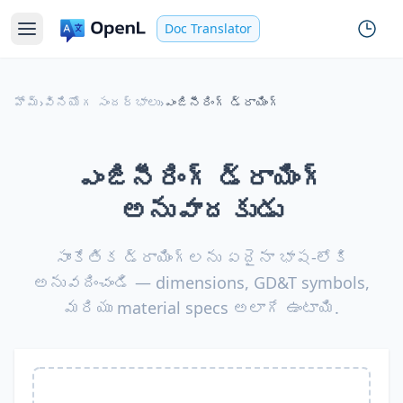
Doc Translator
హోమ్
›
వినియోగ సందర్భాలు
›
ఎంజినీరింగ్ డ్రాయింగ్
ఎంజినీరింగ్ డ్రాయింగ్
అనువాదకుడు
సాంకేతిక డ్రాయింగ్‌లను ఏదైనా భాష-లోకి
అనువదించండి — dimensions, GD&T symbols,
మరియు material specs అలాగే ఉంటాయి.