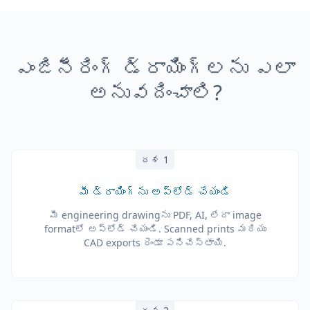
ఎంజినీరింగ్ డ్రాయింగ్‌లను ఎలా
అనువదించాలి?
దశ 1
మీ డ్రాయింగ్‌ను అప్‌లోడ్ చేయండి
మీ engineering drawing‌ను PDF, AI, లేదా image
format‌లో అప్‌లోడ్ చేయండి. Scanned prints మరియు
CAD exports రెండూ పనిచేస్తాయి.