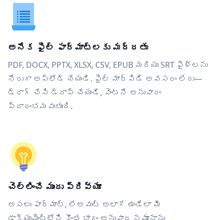
అనేక ఫైల్ ఫార్మాట్‌లకు మద్దతు
PDF, DOCX, PPTX, XLSX, CSV, EPUB మరియు SRT ఫైళ్లను
నేరుగా అప్‌లోడ్ చేయండి. ఫైల్ మార్పిడి అవసరం లేదు—
డ్రాగ్ చేసి డ్రాప్ చేయండి, వెంటనే అనువాదం
ప్రారంభమవుతుంది.
చెల్లించే ముందు ప్రివ్యూ
అసలు ఫార్మాట్, లేఅవుట్ అలాగే ఉండేలా మీ
డాక్యుమెంట్‌లోని కొంత భాగం అనువాద నమూనాను