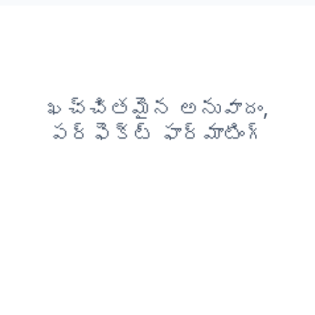
ఖచ్చితమైన అనువాదం,
పర్ఫెక్ట్ ఫార్మాటింగ్