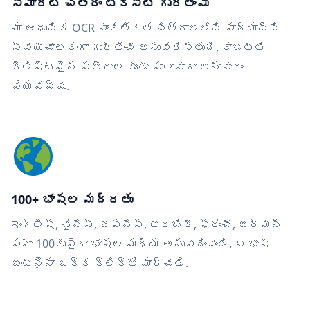
స్మార్ట్ చిత్రం టెక్స్ట్ గుర్తింపు
మా ఆధునిక OCR సాంకేతికత చిత్రాలలోని పాఠ్యాన్ని
స్వయంచాలకంగా గుర్తించి అనువదిస్తుంది, కాబట్టి
క్లిష్టమైన పత్రాల కూడా సులువుగా అనువాదం
చేయవచ్చు.
100+ భాషల మద్దతు
ఇంగ్లీష్, చైనీస్, జపనీస్, అరబిక్, ఫ్రెంచ్, జర్మన్
సహా 100కుపైగా భాషల మధ్య అనువదించండి. ఏ భాష
జంటనైనా ఒక్క క్లిక్‌తో మార్చండి.