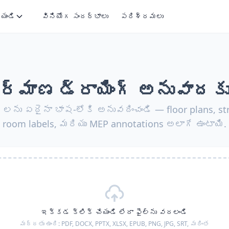
ేయండి
వినియోగ సందర్భాలు
పరిశ్రమలు
ిర్మాణ డ్రాయింగ్ అనువాదకు
్‌లను ఏదైనా భాష-లోకి అనువదించండి — floor plans, str
room labels, మరియు MEP annotations అలాగే ఉంటాయి.
ఇక్కడ క్లిక్ చేయండి లేదా ఫైల్‌ను వదలండి
మద్దతు ఉంది:
PDF, DOCX, PPTX, XLSX, EPUB, PNG, JPG, SRT,
మరింత