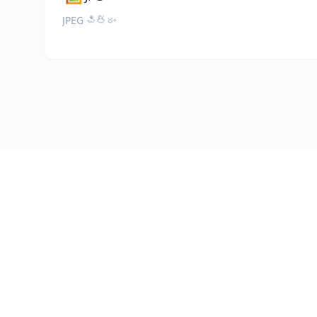
JPEG చిత్రం