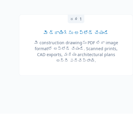
దశ 1
మీ డ్రాయింగ్‌ను అప్‌లోడ్ చేయండి
మీ construction drawing‌ను PDF లేదా image
format‌లో అప్‌లోడ్ చేయండి. Scanned prints,
CAD exports, మరియు architectural plans
అన్నీ పనిచేస్తాయి.