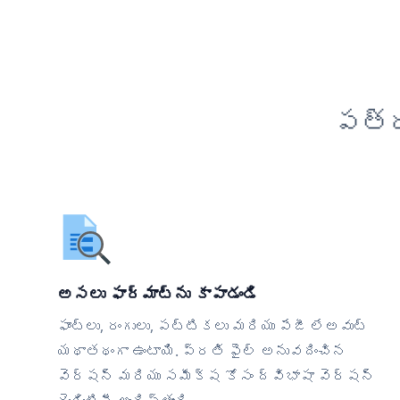
పత్ర
అసలు ఫార్మాట్‌ను కాపాడండి
ఫాంట్లు, రంగులు, పట్టికలు మరియు పేజీ లేఅవుట్
యథాతథంగా ఉంటాయి. ప్రతి ఫైల్ అనువదించిన
వెర్షన్ మరియు సమీక్ష కోసం ద్విభాషా వెర్షన్