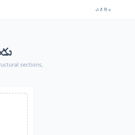
చరిత్ర
డు
uctural sections,