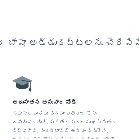
 భాషా అడ్డుకట్టలను చెరిపివ
అధునాతన అనువాద మోడ్
వ్యాపార మరియు విద్యా పత్రాల కోసం
రూపొందించబడింది. సాంకేతిక పదాలను ఖచ్చితంగా
నిర్వహించి, సందర్భాన్ని అర్థం చేసుకొని,