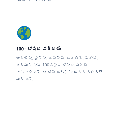
రెండింటినీ అందిస్తుంది.
100+ భాషల మద్దతు
ఇంగ్లీష్, చైనీస్, జపనీస్, అరబిక్, ఫ్రెంచ్,
జర్మన్ సహా 100కుపైగా భాషల మధ్య
అనువదించండి. ఏ భాష జంటనైనా ఒక్క క్లిక్‌తో
మార్చండి.