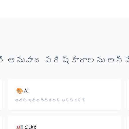
ి అనువాద పరిష్కారాలను అన్వే
🎨
AI
అడోబ్ ఇల్లస్ట్రేటర్ ఆర్ట్‌వర్క్
🏭
తయారీ