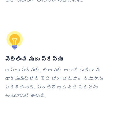
కూడా సులువుగా అనువాదం చేయవచ్చు.
చెల్లించే ముందు ప్రివ్యూ
అసలు ఫార్మాట్, లేఅవుట్ అలాగే ఉండేలా మీ
డాక్యుమెంట్‌లోని కొంత భాగం అనువాద నమూనాను
పరిశీలించండి. ప్రతిరోజూ ఉచిత ప్రివ్యూ
అందుబాటులో ఉంటుంది.