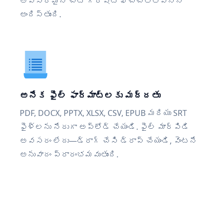
అవసరమైన చోట గరిష్ట ఖచ్చితత్వాన్ని
అందిస్తుంది.
అనేక ఫైల్ ఫార్మాట్‌లకు మద్దతు
PDF, DOCX, PPTX, XLSX, CSV, EPUB మరియు SRT
ఫైళ్లను నేరుగా అప్‌లోడ్ చేయండి. ఫైల్ మార్పిడి
అవసరం లేదు—డ్రాగ్ చేసి డ్రాప్ చేయండి, వెంటనే
అనువాదం ప్రారంభమవుతుంది.