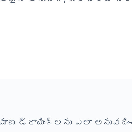
మాణ డ్రాయింగ్‌లను ఎలా అనువదిం