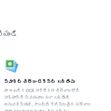
ేయండి
స్మార్ట్ చిత్రం టెక్స్ట్ గుర్తింపు
మా ఆధునిక OCR సాంకేతికత చిత్రాలలోని
పాఠ్యాన్ని స్వయంచాలకంగా గుర్తించి
అనువదిస్తుంది, కాబట్టి క్లిష్టమైన పత్రాల