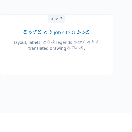
దశ 3
డౌన్‌లోడ్ చేసి job site‌కు పంపండి
layout, labels, మరియు legends అలాగే ఉన్న
translated drawing‌ను పొందండి.