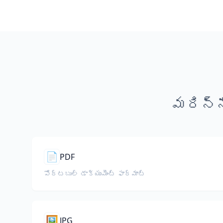
మరిన్న
📄
PDF
పోర్టబుల్ డాక్యుమెంట్ ఫార్మాట్
🖼️
JPG