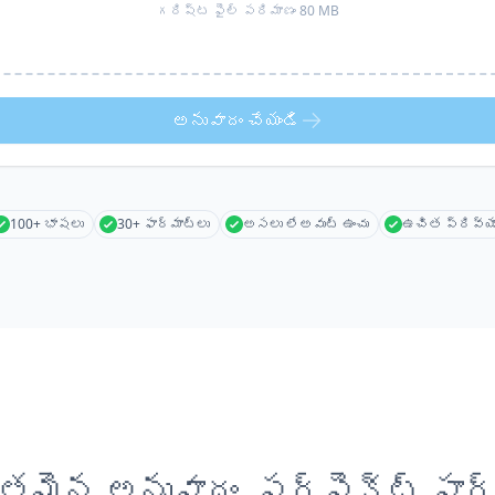
గరిష్ట ఫైల్ పరిమాణం 80 MB
అనువాదం చేయండి
100+ భాషలు
30+ ఫార్మాట్లు
అసలు లేఅవుట్ ఉంచు
ఉచిత ప్రివ్య
తమైన అనువాదం, పర్ఫెక్ట్ ఫార్మ