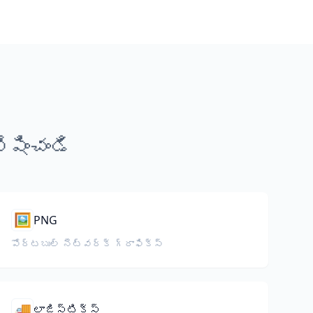
షించండి
🖼️
PNG
పోర్టబుల్ నెట్‌వర్క్ గ్రాఫిక్స్
🚚
లాజిస్టిక్స్