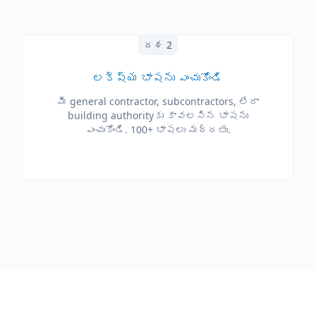
దశ 2
లక్ష్య భాషను ఎంచుకోండి
మీ general contractor, subcontractors, లేదా
building authority‌కు కావలసిన భాషను
ఎంచుకోండి. 100+ భాషలు మద్దతు.