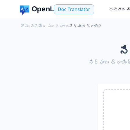
Doc Translator
అనువాదం చ
హోమ్
›
వినియోగ సందర్భాలు
›
నిర్మాణ డ్రాయింగ్
న
నిర్మాణ డ్రాయింగ