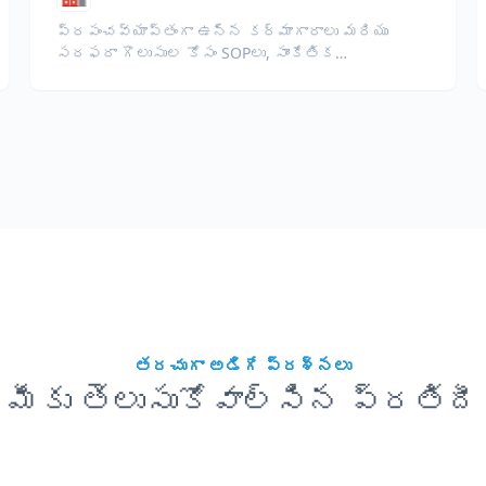
ప్రపంచవ్యాప్తంగా ఉన్న కర్మాగారాలు మరియు
సరఫరా గొలుసుల కోసం SOPలు, సాంకేతిక
మాన్యువల్స్, ISO డాక్యుమెంటేషన్, మరియు పరికరాల
స్పెసిఫికేషన్లను అనువదించండి.
తరచుగా అడిగే ప్రశ్నలు
మీకు తెలుసుకోవాల్సిన ప్రతిదీ