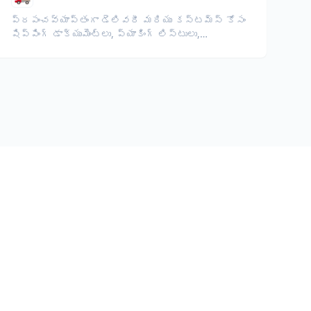
ప్రపంచవ్యాప్తంగా డెలివరీ మరియు కస్టమ్స్ కోసం
షిప్పింగ్ డాక్యుమెంట్లు, ప్యాకింగ్ లిస్టులు,
లేబుల్స్‌ను అనువదించండి.