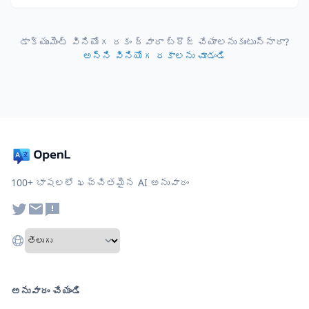
డాక్యుమెంట్ వినియోగ రకం ద్వారా బ్రౌజ్ చేయాలనుకుంటున్నారా?
అన్ని వినియోగ రకాలను చూడండి
100+ భాషలలో ఖచ్చితమైన AI అనువాదం
అనువాదం చేయండి