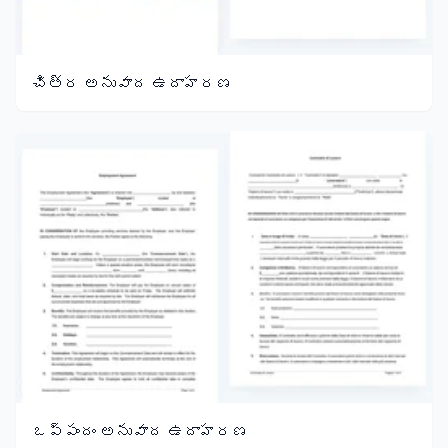
చిత్ర అనువాద ఉదాహరణ
ఒప్పందం అనువాద ఉదాహరణ