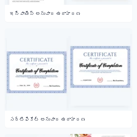
ఇన్వాయిస్ అనువాద ఉదాహరణ
సర్టిఫికేట్ అనువాద ఉదాహరణ