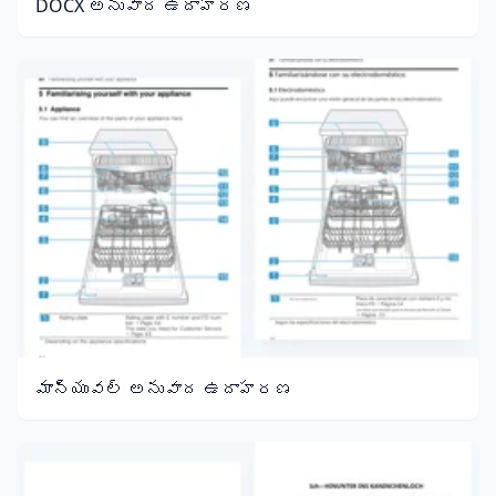
DOCX అనువాద ఉదాహరణ
మాన్యువల్ అనువాద ఉదాహరణ