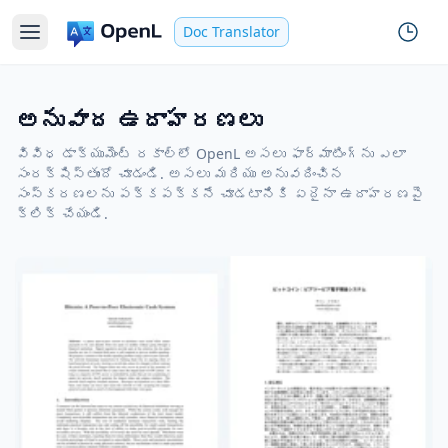
Doc Translator
అనువాద ఉదాహరణలు
వివిధ డాక్యుమెంట్ రకాల్లో OpenL అసలు ఫార్మాటింగ్‌ను ఎలా
సంరక్షిస్తుందో చూడండి. అసలు మరియు అనువదించిన
సంస్కరణలను పక్కపక్కనే చూడటానికి ఏదైనా ఉదాహరణపై
క్లిక్ చేయండి.