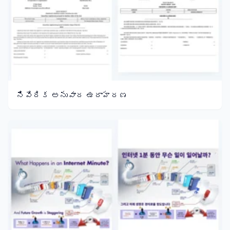
నివేదిక అనువాద ఉదాహరణ