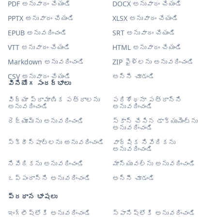
PDF అనువాదం చేయండి
DOCX అనువాదం చేయండి
PPTX అనువాదం చేయండి
XLSX అనువాదం చేయండి
EPUB అనువదించండి
SRT అనువాదం చేయండి
VTT అనువాదం చేయండి
HTML అనువాదం చేయండి
Markdown అనువదించండి
ZIP ఫైళ్లను అనువదించండి
CSV అనువాదం చేయండి
అన్నీ చూడండి
వినియోగ సందర్భాలు
విద్యా ప్రామాణిక పత్రాలను
పరిశోధనా పత్రాన్ని
అనువదించండి
అనువదించండి
రెజ్యూమ్‌ను అనువదించండి
స్కాన్ చేసిన డాక్యుమెంట్‌ను
అనువదించండి
స్క్రీన్‌షాట్‌లను అనువదించండి
వార్షిక నివేదికను
అనువదించండి
నివేదికను అనువదించండి
మాన్యువల్‌ను అనువదించండి
ఒప్పందాన్ని అనువదించండి
అన్నీ చూడండి
ప్రధాన భాషలు
ఇంగ్లీష్‌లోకి అనువదించండి
స్పానిష్‌లోకి అనువదించండి