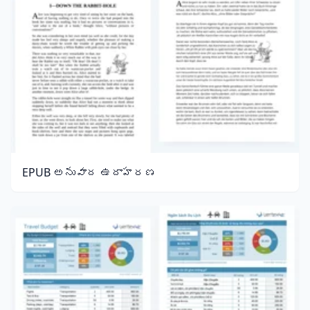
EPUB అనువాద ఉదాహరణ