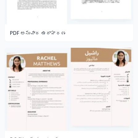
PDF అనువాద ఉదాహరణ