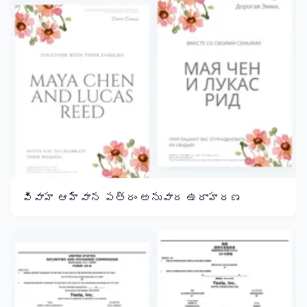
వివాహ ఆహ్వాన పత్రం అనువాద ఉదాహరణ