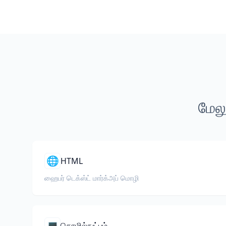
மேலு
🌐
HTML
ஹைபர் டெக்ஸ்ட் மார்க்அப் மொழி
💻
தொழில்நுட்பம்