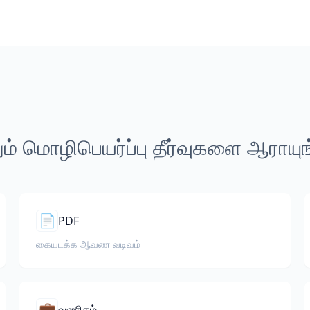
ம் மொழிபெயர்ப்பு தீர்வுகளை ஆராயு
📄
PDF
கையடக்க ஆவண வடிவம்
💼
வணிகம்