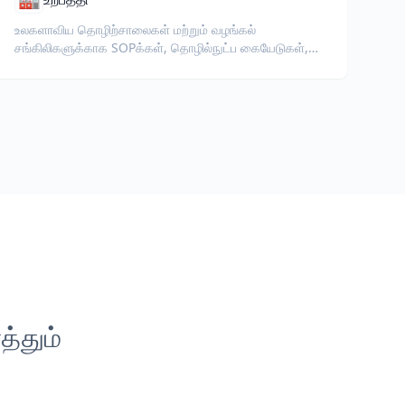
உலகளாவிய தொழிற்சாலைகள் மற்றும் வழங்கல்
சங்கிலிகளுக்காக SOPக்கள், தொழில்நுட்ப கையேடுகள்,
ISO ஆவணங்கள் மற்றும் உபகரண விவரக்குறிப்புகளை
மொழிபெயர்க்கவும்.
்தும்