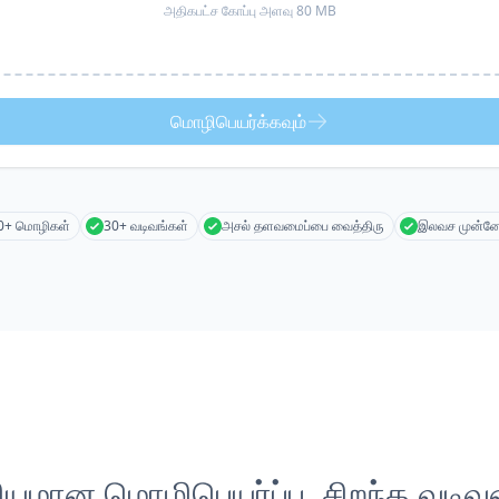
அதிகபட்ச கோப்பு அளவு 80 MB
மொழிபெயர்க்கவும்
0+ மொழிகள்
30+ வடிவங்கள்
அசல் தளவமைப்பை வைத்திரு
இலவச முன்னோ
லியமான மொழிபெயர்ப்பு, சிறந்த வடிவம