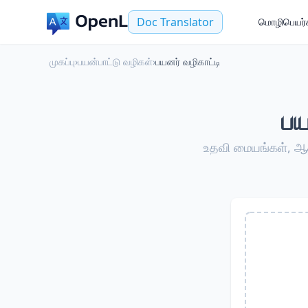
Doc Translator
மொழிபெயர்க
முகப்பு
›
பயன்பாட்டு வழிகள்
›
பயனர் வழிகாட்டி
பய
உதவி மையங்கள், ஆ