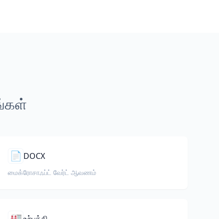
ங்கள்
📄
DOCX
மைக்ரோசாஃப்ட் வேர்ட் ஆவணம்
🏭
உற்பத்தி