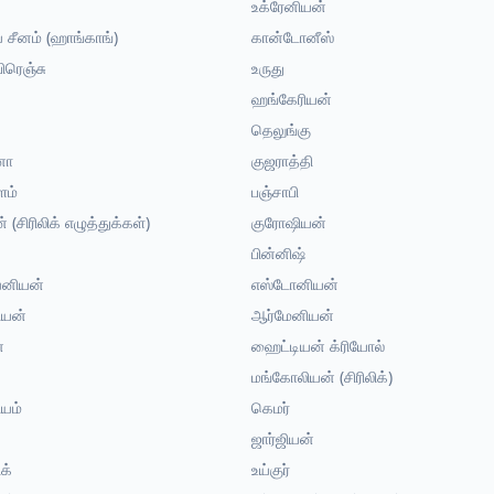
உக்ரேனியன்
ய சீனம் (ஹாங்காங்)
கான்டோனீஸ்
ிரெஞ்சு
உருது
ஹங்கேரியன்
தெலுங்கு
னோ
குஜராத்தி
ம்
பஞ்சாபி
் (சிரிலிக் எழுத்துக்கள்)
குரோஷியன்
பின்னிஷ்
னியன்
எஸ்டோனியன்
ியன்
ஆர்மேனியன்
்
ஹைட்டியன் க்ரியோல்
மங்கோலியன் (சிரிலிக்)
ியம்
கெமர்
ஜார்ஜியன்
க்
உய்குர்