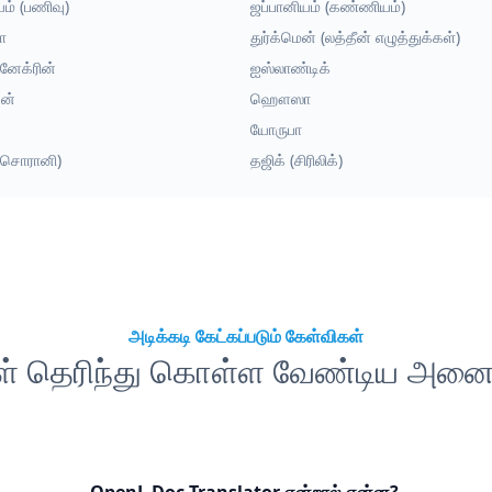
யம் (பணிவு)
ஜப்பானியம் (கண்ணியம்)
யா
துர்க்மென் (லத்தீன் எழுத்துக்கள்)
னேக்ரின்
ஐஸ்லாண்டிக்
ன்
ஹௌஸா
யோருபா
 (சொரானி)
தஜிக் (சிரிலிக்)
அடிக்கடி கேட்கப்படும் கேள்விகள்
கள் தெரிந்து கொள்ள வேண்டிய அனைத