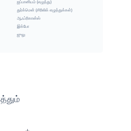
ஜப்பானியம் (எழுத்து)
துர்க்மென் (சிரிலிக் எழுத்துக்கள்)
ஆஃப்ரிகான்ஸ்
இக்போ
ஜுலு
்தும்