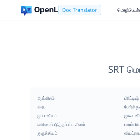
Doc Translator
மொழிபெயர்க
SRT மொழ
ஆங்கிலம்
பிரிட்டிஷ
அரபு
போர்த்து
ஜப்பானியம்
ஜாவானீ
எளிமைப்படுத்தப்பட்ட சீனம்
பாரம்பரி
துருக்கியம்
வியட்நாம