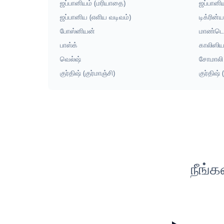
ஜப்பானியம் (மரியாதை)
ஜப்பானி
ஜப்பானிய (எளிய வடிவம்)
டிக்ரின்
போஸ்னியன்
மாண்டெ
பாஸ்க்
காலிஸிய
வெல்ஷ்
சோமாலி
குர்திஷ் (குர்மாஞ்சி)
குர்திஷ்
நீங்