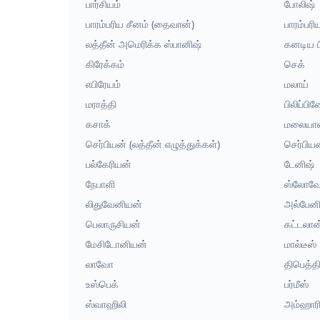
பார்சியம்
போலிஷ்
பாரம்பரிய சீனம் (தைவான்)
பாரம்பரி
லத்தீன் அமெரிக்க ஸ்பானிஷ்
கனடிய ப
கிரேக்கம்
செக்
எபிரேயம்
மலாய்
மராத்தி
பிலிப்பி
கசாக்
மலையாள
செர்பியன் (லத்தீன் எழுத்துக்கள்)
செர்பியன
பல்கேரியன்
டேனிஷ்
நேபாளி
ஸ்லோவே
லிதுவேனியன்
அல்பேன
பெலாருசியன்
கட்டலான
மேசிடோனியன்
மால்டீஸ்
லாவோ
திபெத்த
உஸ்பெக்
பர்மீஸ்
ஸ்வாஹிலி
அம்ஹாரி