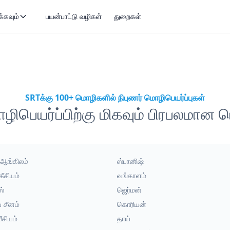
்கவும்
பயன்பாட்டு வழிகள்
துறைகள்
SRTக்கு 100+ மொழிகளில் நிபுணர் மொழிபெயர்ப்புகள்
ிபெயர்ப்பிற்கு மிகவும் பிரபலமான
் ஆங்கிலம்
ஸ்பானிஷ்
கீசியம்
வங்காளம்
ஸ்
ஜெர்மன்
ய சீனம்
கொரியன்
ீசியம்
தாய்