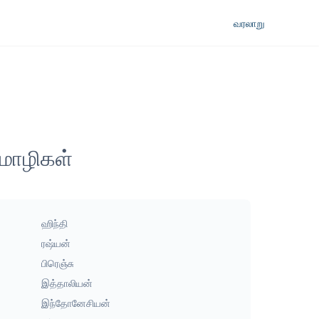
வரலாறு
 மொழிகள்
ஹிந்தி
ரஷ்யன்
பிரெஞ்சு
இத்தாலியன்
இந்தோனேசியன்