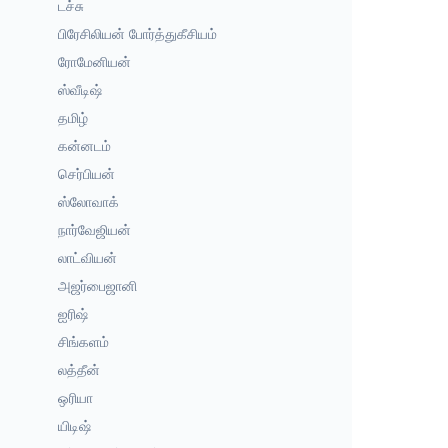
டச்சு
பிரேசிலியன் போர்த்துகீசியம்
ரோமேனியன்
ஸ்வீடிஷ்
தமிழ்
கன்னடம்
செர்பியன்
ஸ்லோவாக்
நார்வேஜியன்
லாட்வியன்
அஜர்பைஜானி
ஐரிஷ்
சிங்களம்
லத்தீன்
ஒரியா
யிடிஷ்