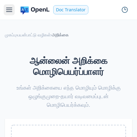
Doc Translator
முகப்பு
›
பயன்பாட்டு வழிகள்
›
அறிக்கை
ஆன்லைன் அறிக்கை
மொழிபெயர்ப்பாளர்
உங்கள் அறிக்கையை எந்த மொழியும் மொழிக்கு
ஒழுங்குமுறை-தயார் வடிவமைப்புடன்
மொழிபெயர்க்கவும்.