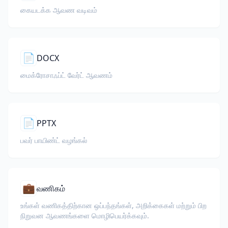
கையடக்க ஆவண வடிவம்
📄
DOCX
மைக்ரோசாஃப்ட் வேர்ட் ஆவணம்
📄
PPTX
பவர் பாயிண்ட் வழங்கல்
💼
வணிகம்
உங்கள் வணிகத்திற்கான ஒப்பந்தங்கள், அறிக்கைகள் மற்றும் பிற
நிறுவன ஆவணங்களை மொழிபெயர்க்கவும்.