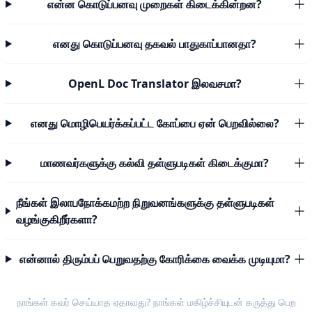
என்ன கொடுப்பனவு முறைகள் கிடைக்கின்றன?
எனது கொடுப்பனவு தகவல் பாதுகாப்பானதா?
OpenL Doc Translator இலவசமா?
எனது மொழிபெயர்க்கப்பட்ட கோப்பை ஏன் பெறவில்லை?
மாணவர்களுக்கு கல்வி தள்ளுபடிகள் கிடைக்குமா?
நீங்கள் இலாபநோக்கமற்ற நிறுவனங்களுக்கு தள்ளுபடிகள்
வழங்குகிறீர்களா?
என்னால் திரும்பப் பெறுவதற்கு கோரிக்கை வைக்க முடியுமா?
நாங்கள் கவர் செய்யாத ஏதாவது? நாங்கள் மகிழ்ச்சியுடன்
கருத்து பெற