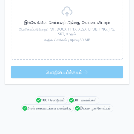
இங்கே கிளிக் செய்யவும் அல்லது கோப்பை விடவும்
ஆதரிக்கப்படுகிறது:
PDF, DOCX, PPTX, XLSX, EPUB, PNG, JPG,
SRT,
மேலும்
அதிகபட்ச கோப்பு அளவு 80 MB
மொழிபெயர்க்கவும்
100+ மொழிகள்
30+ வடிவங்கள்
அசல் தளவமைப்பை வைத்திரு
இலவச முன்னோட்டம்