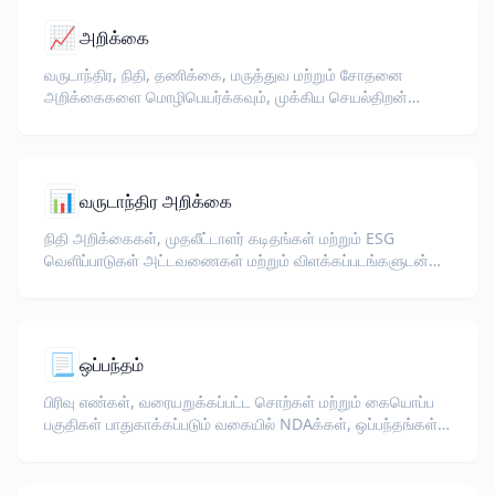
📈
அறிக்கை
வருடாந்திர, நிதி, தணிக்கை, மருத்துவ மற்றும் சோதனை
அறிக்கைகளை மொழிபெயர்க்கவும், முக்கிய செயல்திறன்
குறியீடுகள், ஒழுங்குமுறை சொற்கள், மதிப்பாய்வாளர் குறிப்புகள்
மற்றும் ஆதார ஆவணங்களை பாதுகாப்பதுடன்.
📊
வருடாந்திர அறிக்கை
நிதி அறிக்கைகள், முதலீட்டாளர் கடிதங்கள் மற்றும் ESG
வெளிப்பாடுகள் அட்டவணைகள் மற்றும் விளக்கப்படங்களுடன்
பாதுகாக்கப்படும்.
📃
ஒப்பந்தம்
பிரிவு எண்கள், வரையறுக்கப்பட்ட சொற்கள் மற்றும் கையொப்ப
பகுதிகள் பாதுகாக்கப்படும் வகையில் NDAக்கள், ஒப்பந்தங்கள்
மற்றும் சட்ட உடன்பாடுகளை AI மூலம் மொழிபெயர்க்கவும்.