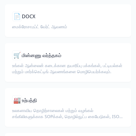
📄
DOCX
மைக்ரோசாஃப்ட் வேர்ட் ஆவணம்
🛒
மின்னணு வர்த்தகம்
உங்கள் ஆன்லைன் கடைக்கான தயாரிப்பு பக்கங்கள், பட்டியல்கள்
மற்றும் மார்க்கெட்டிங் ஆவணங்களை மொழிபெயர்க்கவும்.
🏭
உற்பத்தி
உலகளாவிய தொழிற்சாலைகள் மற்றும் வழங்கல்
சங்கிலிகளுக்காக SOPக்கள், தொழில்நுட்ப கையேடுகள், ISO
ஆவணங்கள் மற்றும் உபகரண விவரக்குறிப்புகளை
மொழிபெயர்க்கவும்.