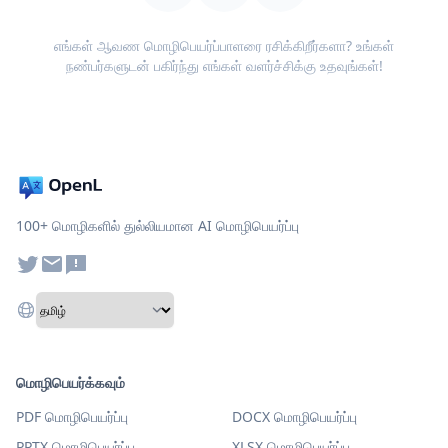
எங்கள் ஆவண மொழிபெயர்ப்பாளரை ரசிக்கிறீர்களா? உங்கள்
நண்பர்களுடன் பகிர்ந்து எங்கள் வளர்ச்சிக்கு உதவுங்கள்!
100+ மொழிகளில் துல்லியமான AI மொழிபெயர்ப்பு
மொழிபெயர்க்கவும்
PDF மொழிபெயர்ப்பு
DOCX மொழிபெயர்ப்பு
PPTX மொழிபெயர்ப்பு
XLSX மொழிபெயர்ப்பு