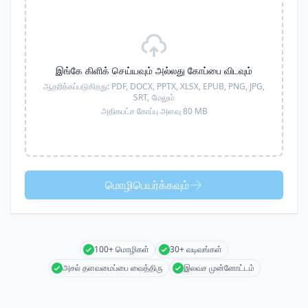
இங்கே கிளிக் செய்யவும் அல்லது கோப்பை விடவும்
ஆதரிக்கப்படுகிறது:
PDF, DOCX, PPTX, XLSX, EPUB, PNG, JPG,
SRT,
மேலும்
அதிகபட்ச கோப்பு அளவு 80 MB
மொழிபெயர்க்கவும்
100+ மொழிகள்
30+ வடிவங்கள்
அசல் தளவமைப்பை வைத்திரு
இலவச முன்னோட்டம்