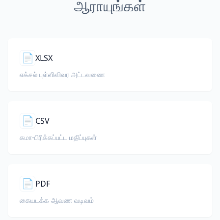
ஆராயுங்கள்
📄
XLSX
எக்சல் புள்ளிவிவர அட்டவணை
📄
CSV
கமா-பிரிக்கப்பட்ட மதிப்புகள்
📄
PDF
கையடக்க ஆவண வடிவம்