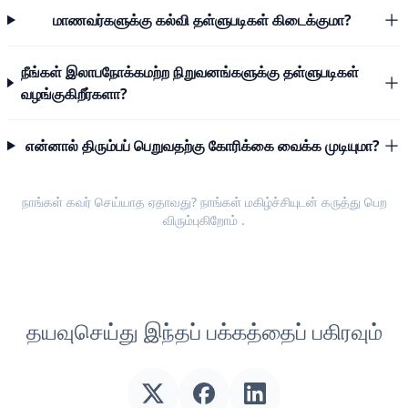
மாணவர்களுக்கு கல்வி தள்ளுபடிகள் கிடைக்குமா?
நீங்கள் இலாபநோக்கமற்ற நிறுவனங்களுக்கு தள்ளுபடிகள்
வழங்குகிறீர்களா?
என்னால் திரும்பப் பெறுவதற்கு கோரிக்கை வைக்க முடியுமா?
நாங்கள் கவர் செய்யாத ஏதாவது? நாங்கள் மகிழ்ச்சியுடன்
கருத்து பெற
விரும்புகிறோம்
.
தயவுசெய்து இந்தப் பக்கத்தைப் பகிரவும்