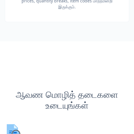
prices, quantity breaks, item codes மாற்றமின்றி
இருக்கும்.
ஆவண மொழித் தடைகளை
உடையுங்கள்