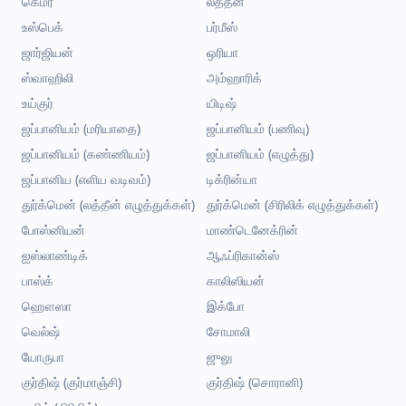
கெமர்
லத்தீன்
உஸ்பெக்
பர்மீஸ்
ஜார்ஜியன்
ஒரியா
ஸ்வாஹிலி
அம்ஹாரிக்
உய்குர்
யிடிஷ்
ஜப்பானியம் (மரியாதை)
ஜப்பானியம் (பணிவு)
ஜப்பானியம் (கண்ணியம்)
ஜப்பானியம் (எழுத்து)
ஜப்பானிய (எளிய வடிவம்)
டிக்ரின்யா
துர்க்மென் (லத்தீன் எழுத்துக்கள்)
துர்க்மென் (சிரிலிக் எழுத்துக்கள்)
போஸ்னியன்
மாண்டெனேக்ரின்
ஐஸ்லாண்டிக்
ஆஃப்ரிகான்ஸ்
பாஸ்க்
காலிஸியன்
ஹௌஸா
இக்போ
வெல்ஷ்
சோமாலி
யோருபா
ஜுலு
குர்திஷ் (குர்மாஞ்சி)
குர்திஷ் (சொரானி)