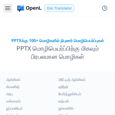
Doc Translator
PPTXக்கு 100+ மொழிகளில் நிபுணர் மொழிபெயர்ப்புகள்
PPTX மொழிபெயர்ப்பிற்கு மிகவும்
பிரபலமான மொழிகள்
ஆங்கிலம்
பிரிட்டிஷ் ஆங்கிலம்
ஸ்பானிஷ்
ஹிந்தி
அரபு
போர்த்துகீசியம்
வங்காளம்
ரஷ்யன்
ஜப்பானியம்
ஜாவானீஸ்