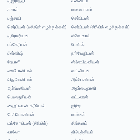
குஜராத்தி
கன்னடம்
கசாக்
மலையாளம்
பஞ்சாபி
செர்பியன்
செர்பியன் (லத்தீன் எழுத்துக்கள்)
செர்பியன் (சிரிலிக் எழுத்துக்கள்)
குரோஷியன்
ஸ்லோவாக்
பல்கேரியன்
டேனிஷ்
பின்னிஷ்
நார்வேஜியன்
நேபாளி
ஸ்லோவேனியன்
எஸ்டோனியன்
லாட்வியன்
லிதுவேனியன்
அல்பேனியன்
ஆர்மேனியன்
அஜர்பைஜானி
பெலாருசியன்
கட்டலான்
ஹைட்டியன் க்ரியோல்
ஐரிஷ்
மேசிடோனியன்
மால்டீஸ்
மங்கோலியன் (சிரிலிக்)
சிங்களம்
லாவோ
திபெத்தியம்