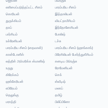
ஜெர்மன்
பிரெஞ்சு
எளிமைப்படுத்தப்பட்ட சீனம்
பாரம்பரிய சீனம்
கொரியன்
இத்தாலியன்
துருக்கியம்
வியட்நாமீசியம்
தாய்
இந்தோனேசியன்
பார்சியம்
போலிஷ்
உக்ரேனியன்
டச்சு
பாரம்பரிய சீனம் (தைவான்)
பாரம்பரிய சீனம் (ஹாங்காங்)
கான்டோனீஸ்
பிரேசிலியன் போர்த்துகீசியம்
லத்தீன் அமெரிக்க ஸ்பானிஷ்
கனடிய பிரெஞ்சு
உருது
ரோமேனியன்
கிரேக்கம்
செக்
ஹங்கேரியன்
ஸ்வீடிஷ்
எபிரேயம்
மலாய்
தெலுங்கு
தமிழ்
மராத்தி
பிலிப்பினோ