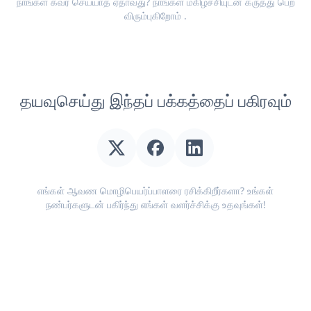
நாங்கள் கவர் செய்யாத ஏதாவது? நாங்கள் மகிழ்ச்சியுடன்
கருத்து பெற
விரும்புகிறோம்
.
தயவுசெய்து இந்தப் பக்கத்தைப் பகிரவும்
எங்கள் ஆவண மொழிபெயர்ப்பாளரை ரசிக்கிறீர்களா? உங்கள்
நண்பர்களுடன் பகிர்ந்து எங்கள் வளர்ச்சிக்கு உதவுங்கள்!