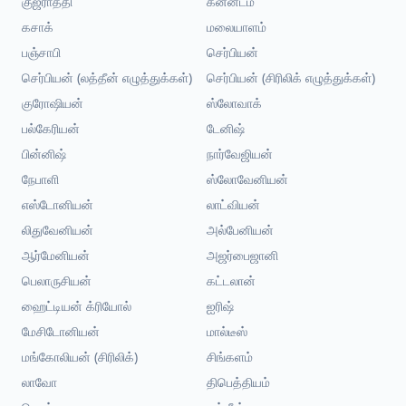
குஜராத்தி
கன்னடம்
கசாக்
மலையாளம்
பஞ்சாபி
செர்பியன்
செர்பியன் (லத்தீன் எழுத்துக்கள்)
செர்பியன் (சிரிலிக் எழுத்துக்கள்)
குரோஷியன்
ஸ்லோவாக்
பல்கேரியன்
டேனிஷ்
பின்னிஷ்
நார்வேஜியன்
நேபாளி
ஸ்லோவேனியன்
எஸ்டோனியன்
லாட்வியன்
லிதுவேனியன்
அல்பேனியன்
ஆர்மேனியன்
அஜர்பைஜானி
பெலாருசியன்
கட்டலான்
ஹைட்டியன் க்ரியோல்
ஐரிஷ்
மேசிடோனியன்
மால்டீஸ்
மங்கோலியன் (சிரிலிக்)
சிங்களம்
லாவோ
திபெத்தியம்