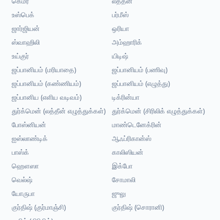
கெமர்
லத்தீன்
உஸ்பெக்
பர்மீஸ்
ஜார்ஜியன்
ஒரியா
ஸ்வாஹிலி
அம்ஹாரிக்
உய்குர்
யிடிஷ்
ஜப்பானியம் (மரியாதை)
ஜப்பானியம் (பணிவு)
ஜப்பானியம் (கண்ணியம்)
ஜப்பானியம் (எழுத்து)
ஜப்பானிய (எளிய வடிவம்)
டிக்ரின்யா
துர்க்மென் (லத்தீன் எழுத்துக்கள்)
துர்க்மென் (சிரிலிக் எழுத்துக்கள்)
போஸ்னியன்
மாண்டெனேக்ரின்
ஐஸ்லாண்டிக்
ஆஃப்ரிகான்ஸ்
பாஸ்க்
காலிஸியன்
ஹௌஸா
இக்போ
வெல்ஷ்
சோமாலி
யோருபா
ஜுலு
குர்திஷ் (குர்மாஞ்சி)
குர்திஷ் (சொரானி)