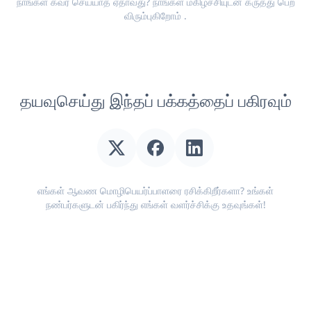
நாங்கள் கவர் செய்யாத ஏதாவது? நாங்கள் மகிழ்ச்சியுடன்
கருத்து பெற
விரும்புகிறோம்
.
தயவுசெய்து இந்தப் பக்கத்தைப் பகிரவும்
எங்கள் ஆவண மொழிபெயர்ப்பாளரை ரசிக்கிறீர்களா? உங்கள்
நண்பர்களுடன் பகிர்ந்து எங்கள் வளர்ச்சிக்கு உதவுங்கள்!