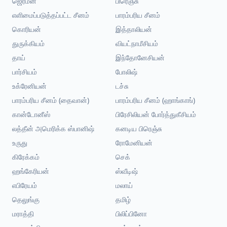
ஜெர்மன்
பிரெஞ்சு
எளிமைப்படுத்தப்பட்ட சீனம்
பாரம்பரிய சீனம்
கொரியன்
இத்தாலியன்
துருக்கியம்
வியட்நாமீசியம்
தாய்
இந்தோனேசியன்
பார்சியம்
போலிஷ்
உக்ரேனியன்
டச்சு
பாரம்பரிய சீனம் (தைவான்)
பாரம்பரிய சீனம் (ஹாங்காங்)
கான்டோனீஸ்
பிரேசிலியன் போர்த்துகீசியம்
லத்தீன் அமெரிக்க ஸ்பானிஷ்
கனடிய பிரெஞ்சு
உருது
ரோமேனியன்
கிரேக்கம்
செக்
ஹங்கேரியன்
ஸ்வீடிஷ்
எபிரேயம்
மலாய்
தெலுங்கு
தமிழ்
மராத்தி
பிலிப்பினோ