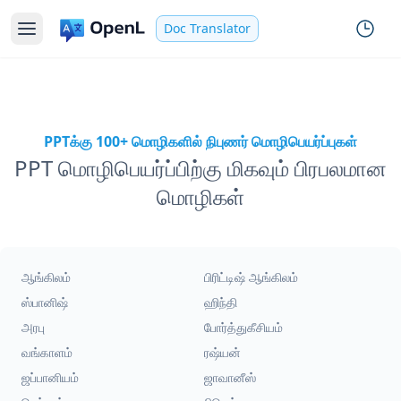
Doc Translator
PPTக்கு 100+ மொழிகளில் நிபுணர் மொழிபெயர்ப்புகள்
PPT மொழிபெயர்ப்பிற்கு மிகவும் பிரபலமான
மொழிகள்
ஆங்கிலம்
பிரிட்டிஷ் ஆங்கிலம்
ஸ்பானிஷ்
ஹிந்தி
அரபு
போர்த்துகீசியம்
வங்காளம்
ரஷ்யன்
ஜப்பானியம்
ஜாவானீஸ்