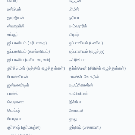
கெமர்
லத்தீன்
உஸ்பெக்
பர்மீஸ்
ஜார்ஜியன்
ஒரியா
ஸ்வாஹிலி
அம்ஹாரிக்
உய்குர்
யிடிஷ்
ஜப்பானியம் (மரியாதை)
ஜப்பானியம் (பணிவு)
ஜப்பானியம் (கண்ணியம்)
ஜப்பானியம் (எழுத்து)
ஜப்பானிய (எளிய வடிவம்)
டிக்ரின்யா
துர்க்மென் (லத்தீன் எழுத்துக்கள்)
துர்க்மென் (சிரிலிக் எழுத்துக்கள்)
போஸ்னியன்
மாண்டெனேக்ரின்
ஐஸ்லாண்டிக்
ஆஃப்ரிகான்ஸ்
பாஸ்க்
காலிஸியன்
ஹௌஸா
இக்போ
வெல்ஷ்
சோமாலி
யோருபா
ஜுலு
குர்திஷ் (குர்மாஞ்சி)
குர்திஷ் (சொரானி)