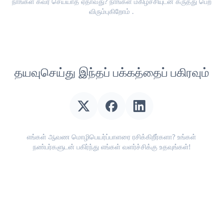
நாங்கள் கவர் செய்யாத ஏதாவது? நாங்கள் மகிழ்ச்சியுடன்
கருத்து பெற
விரும்புகிறோம்
.
தயவுசெய்து இந்தப் பக்கத்தைப் பகிரவும்
எங்கள் ஆவண மொழிபெயர்ப்பாளரை ரசிக்கிறீர்களா? உங்கள்
நண்பர்களுடன் பகிர்ந்து எங்கள் வளர்ச்சிக்கு உதவுங்கள்!