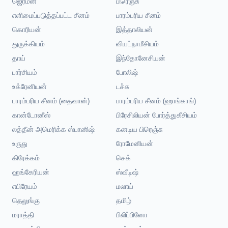
ஜெர்மன்
பிரெஞ்சு
எளிமைப்படுத்தப்பட்ட சீனம்
பாரம்பரிய சீனம்
கொரியன்
இத்தாலியன்
துருக்கியம்
வியட்நாமீசியம்
தாய்
இந்தோனேசியன்
பார்சியம்
போலிஷ்
உக்ரேனியன்
டச்சு
பாரம்பரிய சீனம் (தைவான்)
பாரம்பரிய சீனம் (ஹாங்காங்)
கான்டோனீஸ்
பிரேசிலியன் போர்த்துகீசியம்
லத்தீன் அமெரிக்க ஸ்பானிஷ்
கனடிய பிரெஞ்சு
உருது
ரோமேனியன்
கிரேக்கம்
செக்
ஹங்கேரியன்
ஸ்வீடிஷ்
எபிரேயம்
மலாய்
தெலுங்கு
தமிழ்
மராத்தி
பிலிப்பினோ