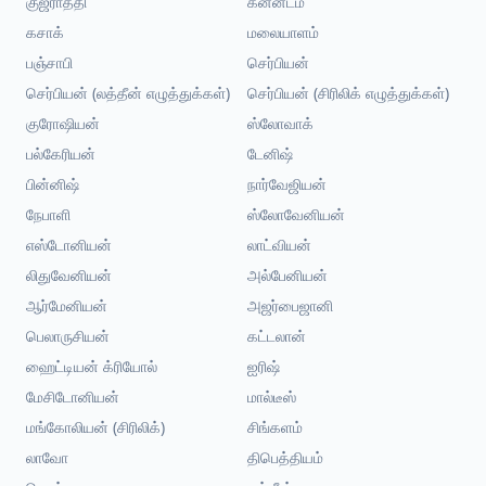
குஜராத்தி
கன்னடம்
கசாக்
மலையாளம்
பஞ்சாபி
செர்பியன்
செர்பியன் (லத்தீன் எழுத்துக்கள்)
செர்பியன் (சிரிலிக் எழுத்துக்கள்)
குரோஷியன்
ஸ்லோவாக்
பல்கேரியன்
டேனிஷ்
பின்னிஷ்
நார்வேஜியன்
நேபாளி
ஸ்லோவேனியன்
எஸ்டோனியன்
லாட்வியன்
லிதுவேனியன்
அல்பேனியன்
ஆர்மேனியன்
அஜர்பைஜானி
பெலாருசியன்
கட்டலான்
ஹைட்டியன் க்ரியோல்
ஐரிஷ்
மேசிடோனியன்
மால்டீஸ்
மங்கோலியன் (சிரிலிக்)
சிங்களம்
லாவோ
திபெத்தியம்