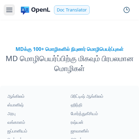
Doc Translator
MDக்கு 100+ மொழிகளில் நிபுணர் மொழிபெயர்ப்புகள்
MD மொழிபெயர்ப்பிற்கு மிகவும் பிரபலமான
மொழிகள்
ஆங்கிலம்
பிரிட்டிஷ் ஆங்கிலம்
ஸ்பானிஷ்
ஹிந்தி
அரபு
போர்த்துகீசியம்
வங்காளம்
ரஷ்யன்
ஜப்பானியம்
ஜாவானீஸ்