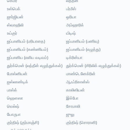
கெமர்
லத்தீன்
உஸ்பெக்
பர்மீஸ்
ஜார்ஜியன்
ஒரியா
ஸ்வாஹிலி
அம்ஹாரிக்
உய்குர்
யிடிஷ்
ஜப்பானியம் (மரியாதை)
ஜப்பானியம் (பணிவு)
ஜப்பானியம் (கண்ணியம்)
ஜப்பானியம் (எழுத்து)
ஜப்பானிய (எளிய வடிவம்)
டிக்ரின்யா
துர்க்மென் (லத்தீன் எழுத்துக்கள்)
துர்க்மென் (சிரிலிக் எழுத்துக்கள்)
போஸ்னியன்
மாண்டெனேக்ரின்
ஐஸ்லாண்டிக்
ஆஃப்ரிகான்ஸ்
பாஸ்க்
காலிஸியன்
ஹௌஸா
இக்போ
வெல்ஷ்
சோமாலி
யோருபா
ஜுலு
குர்திஷ் (குர்மாஞ்சி)
குர்திஷ் (சொரானி)