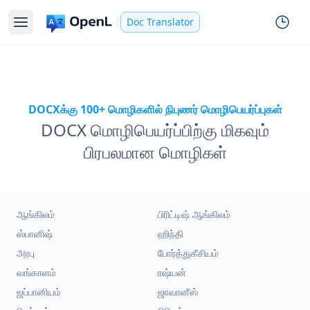
Doc Translator
DOCXக்கு 100+ மொழிகளில் நிபுணர் மொழிபெயர்ப்புகள்
DOCX மொழிபெயர்ப்பிற்கு மிகவும்
பிரபலமான மொழிகள்
ஆங்கிலம்
பிரிட்டிஷ் ஆங்கிலம்
ஸ்பானிஷ்
ஹிந்தி
அரபு
போர்த்துகீசியம்
வங்காளம்
ரஷ்யன்
ஜப்பானியம்
ஜாவானீஸ்