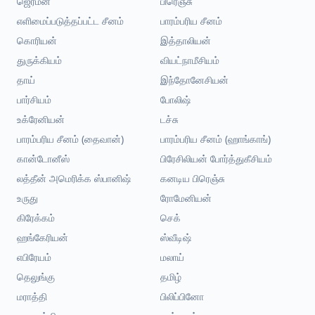
ஜெர்மன்
பிரெஞ்சு
எளிமைப்படுத்தப்பட்ட சீனம்
பாரம்பரிய சீனம்
கொரியன்
இத்தாலியன்
துருக்கியம்
வியட்நாமீசியம்
தாய்
இந்தோனேசியன்
பார்சியம்
போலிஷ்
உக்ரேனியன்
டச்சு
பாரம்பரிய சீனம் (தைவான்)
பாரம்பரிய சீனம் (ஹாங்காங்)
கான்டோனீஸ்
பிரேசிலியன் போர்த்துகீசியம்
லத்தீன் அமெரிக்க ஸ்பானிஷ்
கனடிய பிரெஞ்சு
உருது
ரோமேனியன்
கிரேக்கம்
செக்
ஹங்கேரியன்
ஸ்வீடிஷ்
எபிரேயம்
மலாய்
தெலுங்கு
தமிழ்
மராத்தி
பிலிப்பினோ