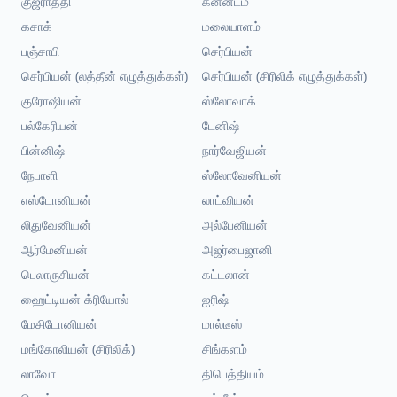
குஜராத்தி
கன்னடம்
கசாக்
மலையாளம்
பஞ்சாபி
செர்பியன்
செர்பியன் (லத்தீன் எழுத்துக்கள்)
செர்பியன் (சிரிலிக் எழுத்துக்கள்)
குரோஷியன்
ஸ்லோவாக்
பல்கேரியன்
டேனிஷ்
பின்னிஷ்
நார்வேஜியன்
நேபாளி
ஸ்லோவேனியன்
எஸ்டோனியன்
லாட்வியன்
லிதுவேனியன்
அல்பேனியன்
ஆர்மேனியன்
அஜர்பைஜானி
பெலாருசியன்
கட்டலான்
ஹைட்டியன் க்ரியோல்
ஐரிஷ்
மேசிடோனியன்
மால்டீஸ்
மங்கோலியன் (சிரிலிக்)
சிங்களம்
லாவோ
திபெத்தியம்