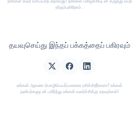
நாங்கள் கவர் செய்யாத ஏதாவது? நாங்கள் மகிழ்ச்சியுடன்
கருத்து பெற
விரும்புகிறோம்
.
தயவுசெய்து இந்தப் பக்கத்தைப் பகிரவும்
எங்கள் ஆவண மொழிபெயர்ப்பாளரை ரசிக்கிறீர்களா? உங்கள்
நண்பர்களுடன் பகிர்ந்து எங்கள் வளர்ச்சிக்கு உதவுங்கள்!