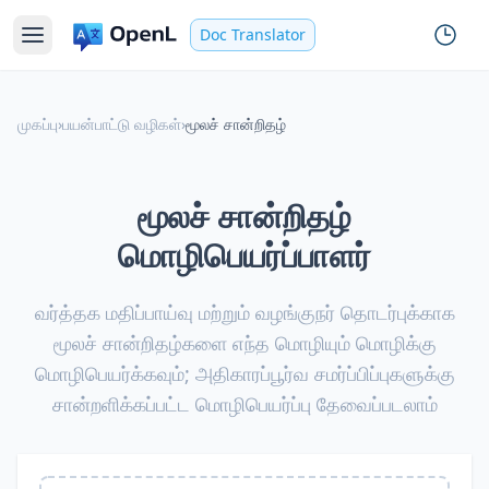
Doc Translator
முகப்பு
›
பயன்பாட்டு வழிகள்
›
மூலச் சான்றிதழ்
மூலச் சான்றிதழ்
மொழிபெயர்ப்பாளர்
வர்த்தக மதிப்பாய்வு மற்றும் வழங்குநர் தொடர்புக்காக
மூலச் சான்றிதழ்களை எந்த மொழியும் மொழிக்கு
மொழிபெயர்க்கவும்; அதிகாரப்பூர்வ சமர்ப்பிப்புகளுக்கு
சான்றளிக்கப்பட்ட மொழிபெயர்ப்பு தேவைப்படலாம்