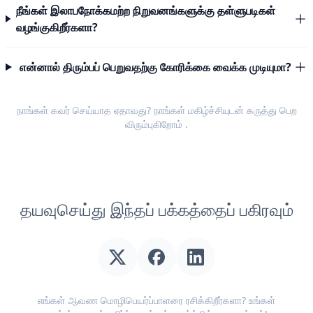
நீங்கள் இலாபநோக்கமற்ற நிறுவனங்களுக்கு தள்ளுபடிகள்
வழங்குகிறீர்களா?
என்னால் திரும்பப் பெறுவதற்கு கோரிக்கை வைக்க முடியுமா?
நாங்கள் கவர் செய்யாத ஏதாவது? நாங்கள் மகிழ்ச்சியுடன்
கருத்து பெற
விரும்புகிறோம்
.
தயவுசெய்து இந்தப் பக்கத்தைப் பகிரவும்
எங்கள் ஆவண மொழிபெயர்ப்பாளரை ரசிக்கிறீர்களா? உங்கள்