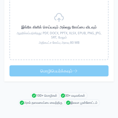
இங்கே கிளிக் செய்யவும் அல்லது கோப்பை விடவும்
ஆதரிக்கப்படுகிறது:
PDF, DOCX, PPTX, XLSX, EPUB, PNG, JPG,
SRT,
மேலும்
அதிகபட்ச கோப்பு அளவு 80 MB
மொழிபெயர்க்கவும்
100+ மொழிகள்
30+ வடிவங்கள்
அசல் தளவமைப்பை வைத்திரு
இலவச முன்னோட்டம்