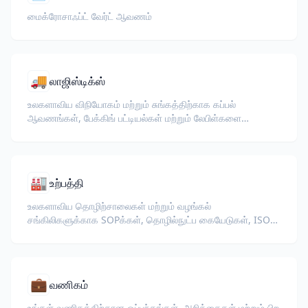
மைக்ரோசாஃப்ட் வேர்ட் ஆவணம்
🚚
லாஜிஸ்டிக்ஸ்
உலகளாவிய விநியோகம் மற்றும் சுங்கத்திற்காக கப்பல்
ஆவணங்கள், பேக்கிங் பட்டியல்கள் மற்றும் லேபிள்களை
மொழிபெயர்க்கவும்.
🏭
உற்பத்தி
உலகளாவிய தொழிற்சாலைகள் மற்றும் வழங்கல்
சங்கிலிகளுக்காக SOPக்கள், தொழில்நுட்ப கையேடுகள், ISO
ஆவணங்கள் மற்றும் உபகரண விவரக்குறிப்புகளை
மொழிபெயர்க்கவும்.
💼
வணிகம்
உங்கள் வணிகத்திற்கான ஒப்பந்தங்கள், அறிக்கைகள் மற்றும் பிற