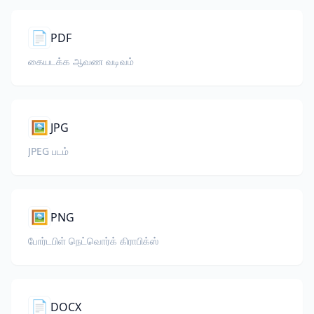
📄
PDF
கையடக்க ஆவண வடிவம்
🖼️
JPG
JPEG படம்
🖼️
PNG
போர்டபிள் நெட்வொர்க் கிராபிக்ஸ்
📄
DOCX