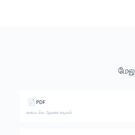
மேலு
📄
PDF
கையடக்க ஆவண வடிவம்