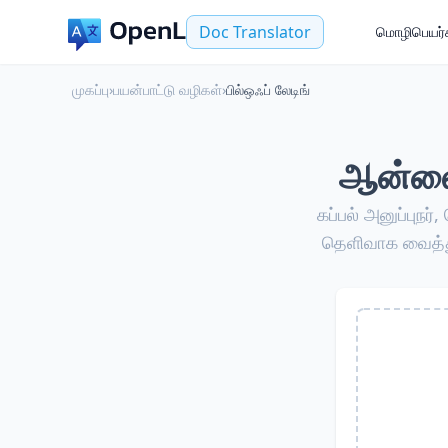
Doc Translator
மொழிபெயர்க
முகப்பு
›
பயன்பாட்டு வழிகள்
›
பில்ஒஃப் லேடிங்
ஆன்லைன
கப்பல் அனுப்புநர
தெளிவாக வைத்த