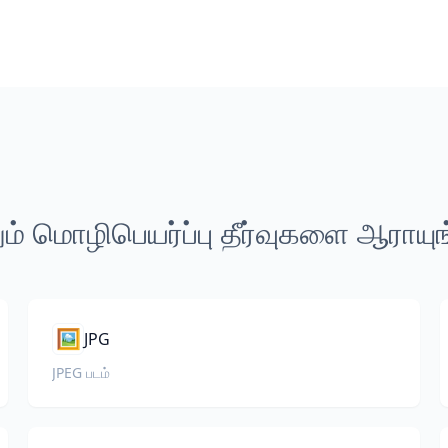
ம் மொழிபெயர்ப்பு தீர்வுகளை ஆராயு
🖼️
JPG
JPEG படம்