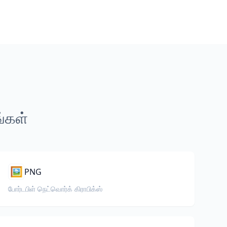
ங்கள்
🖼️
PNG
போர்டபிள் நெட்வொர்க் கிராபிக்ஸ்