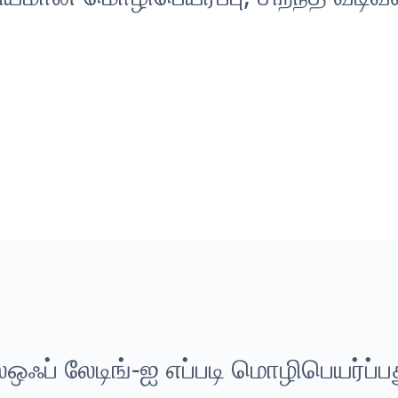
ல்ஒஃப் லேடிங்-ஐ எப்படி மொழிபெயர்ப்ப