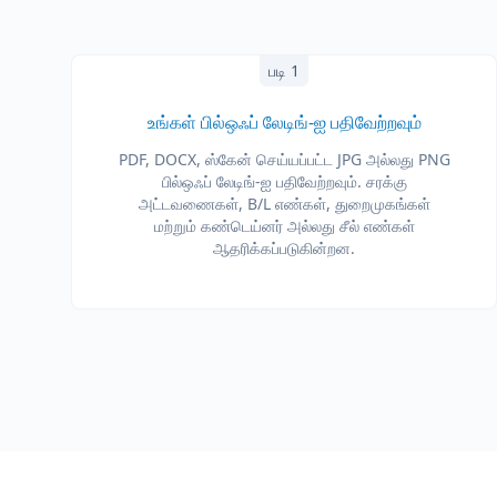
படி 1
உங்கள் பில்ஒஃப் லேடிங்-ஐ பதிவேற்றவும்
PDF, DOCX, ஸ்கேன் செய்யப்பட்ட JPG அல்லது PNG
பில்ஒஃப் லேடிங்-ஐ பதிவேற்றவும். சரக்கு
அட்டவணைகள், B/L எண்கள், துறைமுகங்கள்
மற்றும் கண்டெய்னர் அல்லது சீல் எண்கள்
ஆதரிக்கப்படுகின்றன.