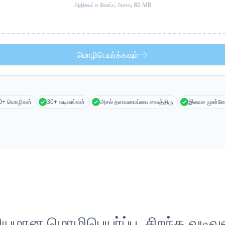
அதிகபட்ச கோப்பு அளவு 80 MB
மொழிபெயர்க்கவும்
0+ மொழிகள்
30+ வடிவங்கள்
அசல் தளவமைப்பை வைத்திரு
இலவச முன்னோ
லியமான மொழிபெயர்ப்பு, சிறந்த வடிவம