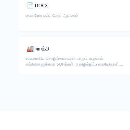
📄
DOCX
மைக்ரோசாஃப்ட் வேர்ட் ஆவணம்
🏭
உற்பத்தி
உலகளாவிய தொழிற்சாலைகள் மற்றும் வழங்கல்
சங்கிலிகளுக்காக SOPக்கள், தொழில்நுட்ப கையேடுகள்,
ISO ஆவணங்கள் மற்றும் உபகரண விவரக்குறிப்புகளை
மொழிபெயர்க்கவும்.