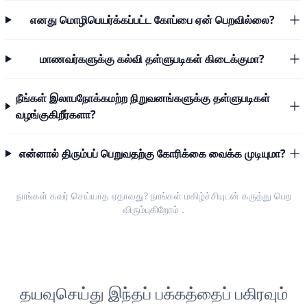
எனது மொழிபெயர்க்கப்பட்ட கோப்பை ஏன் பெறவில்லை?
மாணவர்களுக்கு கல்வி தள்ளுபடிகள் கிடைக்குமா?
நீங்கள் இலாபநோக்கமற்ற நிறுவனங்களுக்கு தள்ளுபடிகள்
வழங்குகிறீர்களா?
என்னால் திரும்பப் பெறுவதற்கு கோரிக்கை வைக்க முடியுமா?
நாங்கள் கவர் செய்யாத ஏதாவது? நாங்கள் மகிழ்ச்சியுடன்
கருத்து பெற
விரும்புகிறோம்
.
தயவுசெய்து இந்தப் பக்கத்தைப் பகிரவும்