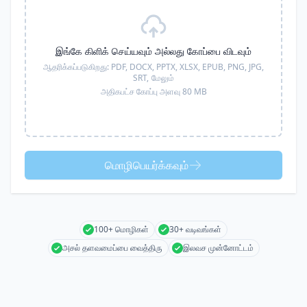
இங்கே கிளிக் செய்யவும் அல்லது கோப்பை விடவும்
ஆதரிக்கப்படுகிறது:
PDF, DOCX, PPTX, XLSX, EPUB, PNG, JPG,
SRT,
மேலும்
அதிகபட்ச கோப்பு அளவு 80 MB
மொழிபெயர்க்கவும்
100+ மொழிகள்
30+ வடிவங்கள்
அசல் தளவமைப்பை வைத்திரு
இலவச முன்னோட்டம்