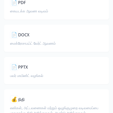
📄
PDF
கையடக்க ஆவண வடிவம்
📄
DOCX
மைக்ரோசாஃப்ட் வேர்ட் ஆவணம்
📄
PPTX
பவர் பாயிண்ட் வழங்கல்
💰
நிதி
எண்கள், அட்டவணைகள் மற்றும் ஒழுங்குமுறை வடிவமைப்பை
பாதுகாத்து நிதி அறிக்கைகள், ஆண்டு அறிக்கைகள்,