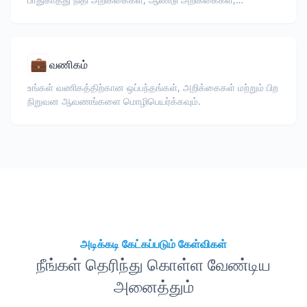
முதலீட்டாளர் ஆவணங்கள் மற்றும் ஒழுங்குமுறை தாக்கல்களை
மொழிபெயர்க்கவும்.
💼
வணிகம்
உங்கள் வணிகத்திற்கான ஒப்பந்தங்கள், அறிக்கைகள் மற்றும் பிற
நிறுவன ஆவணங்களை மொழிபெயர்க்கவும்.
அடிக்கடி கேட்கப்படும் கேள்விகள்
நீங்கள் தெரிந்து கொள்ள வேண்டிய
அனைத்தும்