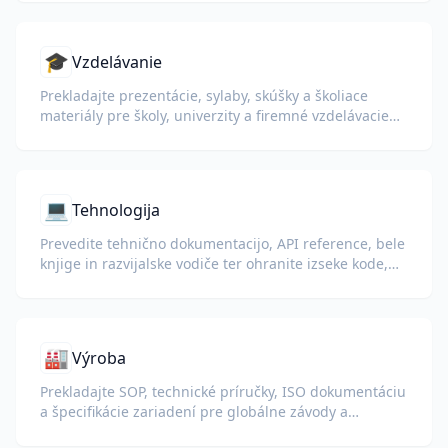
🎓
Vzdelávanie
Prekladajte prezentácie, sylaby, skúšky a školiace
materiály pre školy, univerzity a firemné vzdelávacie
programy.
💻
Tehnologija
Prevedite tehnično dokumentacijo, API reference, bele
knjige in razvijalske vodiče ter ohranite izseke kode,
oblikovanje in tehnično terminologijo.
🏭
Výroba
Prekladajte SOP, technické príručky, ISO dokumentáciu
a špecifikácie zariadení pre globálne závody a
dodávateľské reťazce.