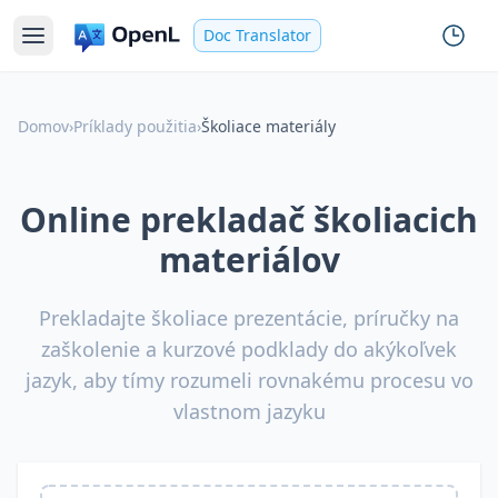
Doc Translator
Domov
›
Príklady použitia
›
Školiace materiály
Online prekladač školiacich
materiálov
Prekladajte školiace prezentácie, príručky na
zaškolenie a kurzové podklady do akýkoľvek
jazyk, aby tímy rozumeli rovnakému procesu vo
vlastnom jazyku