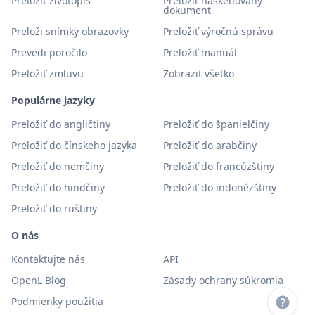
Preložiť životopis
Preložiť naskenovaný
dokument
Preloži snímky obrazovky
Preložiť výročnú správu
Prevedi poročilo
Preložiť manuál
Preložiť zmluvu
Zobraziť všetko
Populárne jazyky
Preložiť do angličtiny
Preložiť do španielčiny
Preložiť do čínskeho jazyka
Preložiť do arabčiny
Preložiť do nemčiny
Preložiť do francúzštiny
Preložiť do hindčiny
Preložiť do indonézštiny
Preložiť do ruštiny
O nás
Kontaktujte nás
API
OpenL Blog
Zásady ochrany súkromia
Podmienky použitia