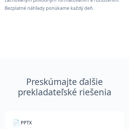
zachovaným pôvodným formátovaním a rozložením.
Bezplatné náhľady ponúkame každý deň.
Preskúmajte ďalšie
prekladateľské riešenia
📄
PPTX