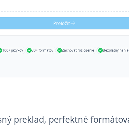
Preložiť
100+ jazykov
30+ formátov
Zachovať rozloženie
Bezplatný náhľa
sný preklad, perfektné formátov