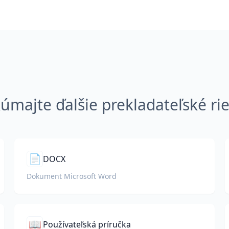
úmajte ďalšie prekladateľské ri
📄
DOCX
Dokument Microsoft Word
📖
Používateľská príručka