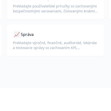
Prekladajte používateľské príručky so zachovanými
bezpečnostnými varovaniami, číslovanými krokmi a
diagramami.
📈
Správa
Prekladajte výročné, finančné, audítorské, lekárske
a testovacie správy so zachovaním KPI,
terminológie súladu, poznámok hodnotiteľov a
dôkazných príloh.