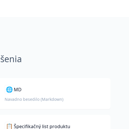
ešenia
🌐
MD
Navadno besedilo (Markdown)
📋
Špecifikačný list produktu