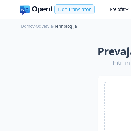
Doc Translator
Preložiť
Domov
›
Odvetvia
›
Tehnologija
Preva
Hitri i