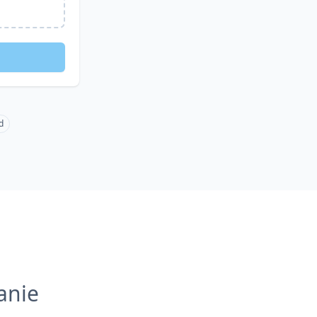
d
anie