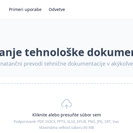
Primeri uporabe
Odvetve
janje tehnološke dokumen
n natančni prevodi tehnične dokumentacije v akýkoľve
Kliknite alebo presuňte súbor sem
Podporované:
PDF, DOCX, PPTX, XLSX, EPUB, PNG, JPG, SRT,
Viac
Maximálna veľkosť súboru 80 MB