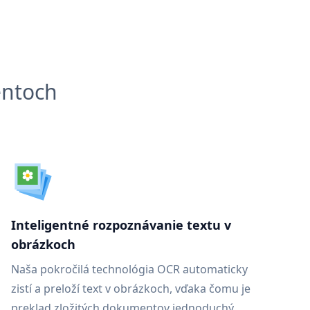
entoch
Inteligentné rozpoznávanie textu v
obrázkoch
Naša pokročilá technológia OCR automaticky
zistí a preloží text v obrázkoch, vďaka čomu je
preklad zložitých dokumentov jednoduchý.