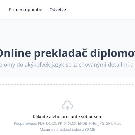
Primeri uporabe
Odvetve
Online prekladač diplomo
iplomy do akýkoľvek jazyk so zachovanými detailmi 
Kliknite alebo presuňte súbor sem
Podporované:
PDF, DOCX, PPTX, XLSX, EPUB, PNG, JPG, SRT,
Viac
Maximálna veľkosť súboru 80 MB