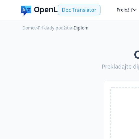
Doc Translator
Preložiť
Domov
›
Príklady použitia
›
Diplom
Prekladajte d