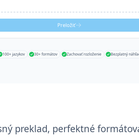
Preložiť
100+ jazykov
30+ formátov
Zachovať rozloženie
Bezplatný náhľa
sný preklad, perfektné formátov