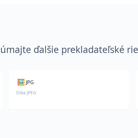
úmajte ďalšie prekladateľské ri
🖼️
JPG
Slika JPEG