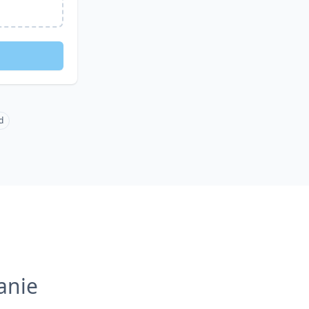
d
anie