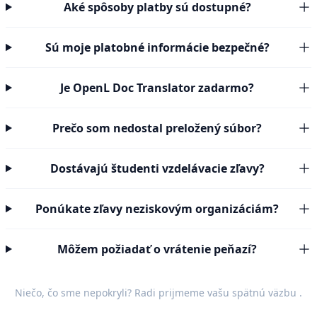
Aké spôsoby platby sú dostupné?
Sú moje platobné informácie bezpečné?
Je OpenL Doc Translator zadarmo?
Prečo som nedostal preložený súbor?
Dostávajú študenti vzdelávacie zľavy?
Ponúkate zľavy neziskovým organizáciám?
Môžem požiadať o vrátenie peňazí?
Niečo, čo sme nepokryli? Radi prijmeme vašu
spätnú väzbu
.