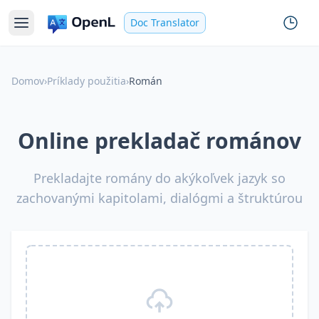
Doc Translator
Domov
›
Príklady použitia
›
Román
Online prekladač románov
Prekladajte romány do akýkoľvek jazyk so
zachovanými kapitolami, dialógmi a štruktúrou