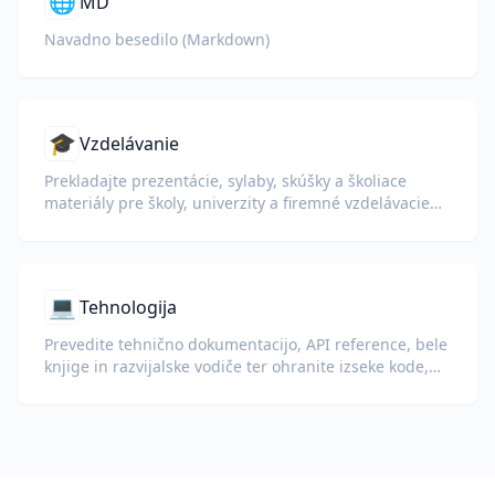
🌐
MD
Navadno besedilo (Markdown)
🎓
Vzdelávanie
Prekladajte prezentácie, sylaby, skúšky a školiace
materiály pre školy, univerzity a firemné vzdelávacie
programy.
💻
Tehnologija
Prevedite tehnično dokumentacijo, API reference, bele
knjige in razvijalske vodiče ter ohranite izseke kode,
oblikovanje in tehnično terminologijo.