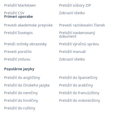
Preložiť Markdown
Preložiť súbory ZIP
Preložiť CSV
Zobraziť všetko
Primeri uporabe
Prevedi akademske prepiske
Prevedi raziskovalni članek
Preložiť životopis
Preložiť naskenovaný
dokument
Preloži snímky obrazovky
Preložiť výročnú správu
Prevedi poročilo
Preložiť manuál
Preložiť zmluvu
Zobraziť všetko
Populárne jazyky
Preložiť do angličtiny
Preložiť do španielčiny
Preložiť do čínskeho jazyka
Preložiť do arabčiny
Preložiť do nemčiny
Preložiť do francúzštiny
Preložiť do hindčiny
Preložiť do indonézštiny
Preložiť do ruštiny