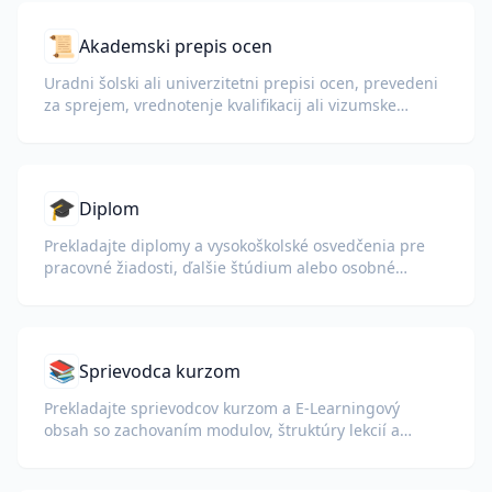
📜
Akademski prepis ocen
Uradni šolski ali univerzitetni prepisi ocen, prevedeni
za sprejem, vrednotenje kvalifikacij ali vizumske
pakete.
🎓
Diplom
Prekladajte diplomy a vysokoškolské osvedčenia pre
pracovné žiadosti, ďalšie štúdium alebo osobné
porozumenie.
📚
Sprievodca kurzom
Prekladajte sprievodcov kurzom a E-Learningový
obsah so zachovaním modulov, štruktúry lekcií a
detailov hodnotenia.