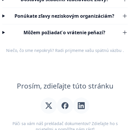
Ponúkate zľavy neziskovým organizáciám?
Môžem požiadať o vrátenie peňazí?
Niečo, čo sme nepokryli? Radi prijmeme vašu
spätnú väzbu
.
Prosím, zdieľajte túto stránku
Páči sa vám náš prekladač dokumentov? Zdieľajte ho s
priateľmi a pomôžte nám rásť!