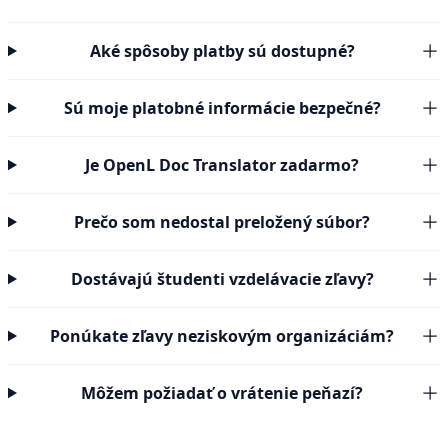
Aké spôsoby platby sú dostupné?
Sú moje platobné informácie bezpečné?
Je OpenL Doc Translator zadarmo?
Prečo som nedostal preložený súbor?
Dostávajú študenti vzdelávacie zľavy?
Ponúkate zľavy neziskovým organizáciám?
Môžem požiadať o vrátenie peňazí?