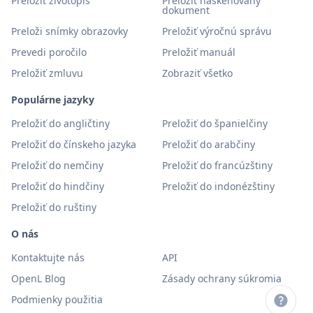
Preložiť životopis
Preložiť naskenovaný
dokument
Preloži snímky obrazovky
Preložiť výročnú správu
Prevedi poročilo
Preložiť manuál
Preložiť zmluvu
Zobraziť všetko
Populárne jazyky
Preložiť do angličtiny
Preložiť do španielčiny
Preložiť do čínskeho jazyka
Preložiť do arabčiny
Preložiť do nemčiny
Preložiť do francúzštiny
Preložiť do hindčiny
Preložiť do indonézštiny
Preložiť do ruštiny
O nás
Kontaktujte nás
API
OpenL Blog
Zásady ochrany súkromia
Podmienky použitia