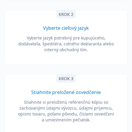
KROK 2
Vyberte cieľový jazyk
Vyberte jazyk potrebný pre kupujúceho,
dodávateľa, špeditéra, colného deklaranta alebo
interný obchodný tím.
KROK 3
Stiahnite preložené osvedčenie
Stiahnite si preloženú referenčnú kópiu so
zachovanými údajmi vývozcu, údajmi príjemcu,
opismi tovaru, poľami pôvodu, číslami osvedčení
a umiestnením pečiatok.