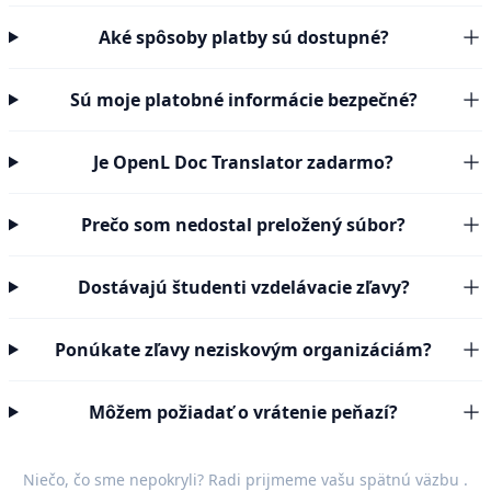
Aké spôsoby platby sú dostupné?
Sú moje platobné informácie bezpečné?
Je OpenL Doc Translator zadarmo?
Prečo som nedostal preložený súbor?
Dostávajú študenti vzdelávacie zľavy?
Ponúkate zľavy neziskovým organizáciám?
Môžem požiadať o vrátenie peňazí?
Niečo, čo sme nepokryli? Radi prijmeme vašu
spätnú väzbu
.