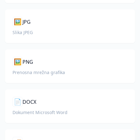
🖼️
JPG
Slika JPEG
🖼️
PNG
Prenosna mrežna grafika
📄
DOCX
Dokument Microsoft Word