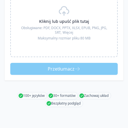
Kliknij lub upuść plik tutaj
Obsługiwane:
PDF, DOCX, PPTX, XLSX, EPUB, PNG, JPG,
SRT,
Więcej
Maksymalny rozmiar pliku 80 MB
Przetłumacz
100+ języków
30+ formatów
Zachowaj układ
Bezpłatny podgląd