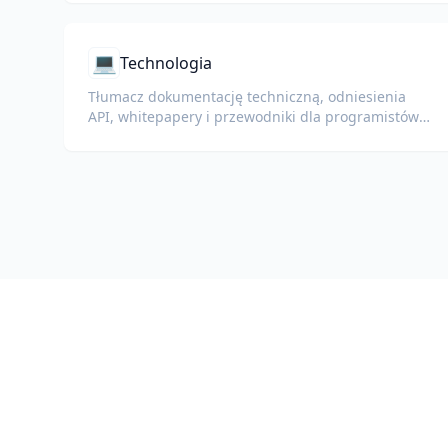
💻
Technologia
Tłumacz dokumentację techniczną, odniesienia
API, whitepapery i przewodniki dla programistów,
zachowując fragmenty kodu, formatowanie i
terminologię techniczną.