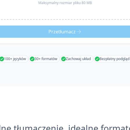
Maksymalny rozmiar pliku 80 MB
Przetłumacz
100+ języków
30+ formatów
Zachowaj układ
Bezpłatny podgląd
ne tłumaczenie, idealne forma