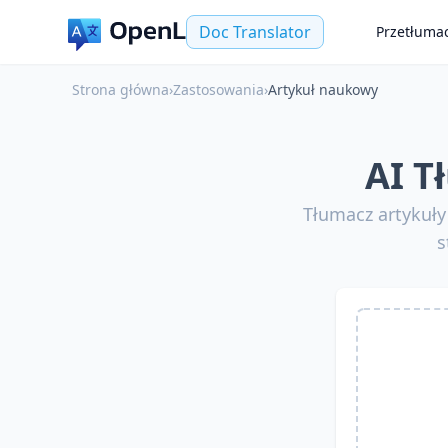
Doc Translator
Przetłuma
Strona główna
›
Zastosowania
›
Artykuł naukowy
AI T
Tłumacz artykuł
s