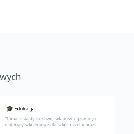
owych
🎓
Edukacja
Tłumacz slajdy kursowe, sylabusy, egzaminy i
materiały szkoleniowe dla szkół, uczelni oraz
programów szkoleniowych w firmach.