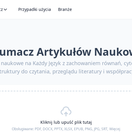
cz
Przypadki użycia
Branże
łumacz Artykułów Nauk
y naukowe na Każdy Język z zachowaniem równań, cyt
truktury do czytania, przeglądu literatury i współprac
Kliknij lub upuść plik tutaj
Obsługiwane:
PDF, DOCX, PPTX, XLSX, EPUB, PNG, JPG, SRT,
Więcej