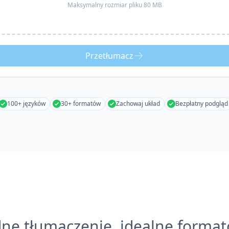
Maksymalny rozmiar pliku 80 MB
Przetłumacz
100+ języków
30+ formatów
Zachowaj układ
Bezpłatny podgląd
ne tłumaczenie, idealne forma