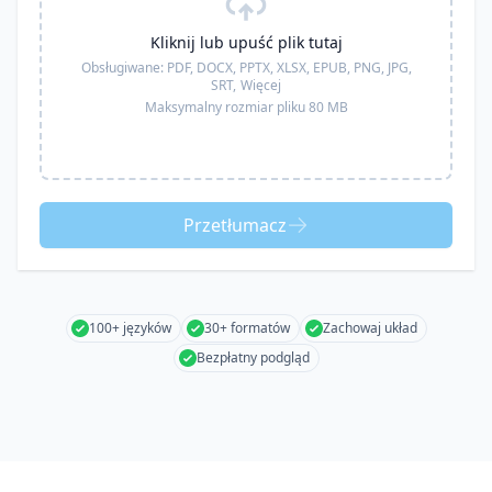
Kliknij lub upuść plik tutaj
Obsługiwane:
PDF, DOCX, PPTX, XLSX, EPUB, PNG, JPG,
SRT,
Więcej
Maksymalny rozmiar pliku 80 MB
Przetłumacz
100+ języków
30+ formatów
Zachowaj układ
Bezpłatny podgląd