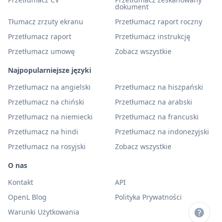
dokument
Tłumacz zrzuty ekranu
Przetłumacz raport roczny
Przetłumacz raport
Przetłumacz instrukcję
Przetłumacz umowę
Zobacz wszystkie
Najpopularniejsze języki
Przetłumacz na angielski
Przetłumacz na hiszpański
Przetłumacz na chiński
Przetłumacz na arabski
Przetłumacz na niemiecki
Przetłumacz na francuski
Przetłumacz na hindi
Przetłumacz na indonezyjski
Przetłumacz na rosyjski
Zobacz wszystkie
O nas
Kontakt
API
OpenL Blog
Polityka Prywatności
Warunki Użytkowania